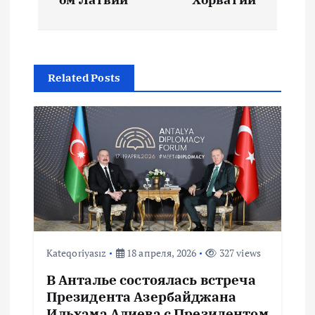
г
а
Related Posts
ц
и
я
п
о
Kateqoriyasız
18 апреля, 2026
327 views
з
В Анталье состоялась встреча
а
Президента Азербайджана
Ильхама Алиева с Президентом