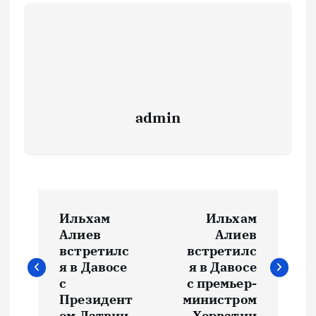
admin
Н
Ильхам
Ильхам
а
Алиев
Алиев
встретилс
встретилс
в
я в Давосе
я в Давосе
с
с премьер-
и
Президент
министром
ом Латвии
Хорватии