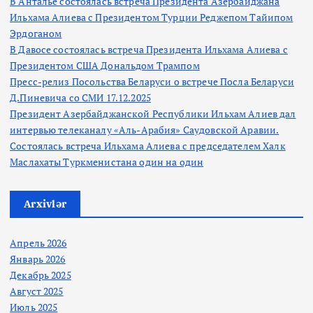
В Анталье состоялась встреча Президента Азербайджана
Ильхама Алиева с Президентом Турции Реджепом Тайипом
Эрдоганом
В Давосе состоялась встреча Президента Ильхама Алиева с
Президентом США Дональдом Трампом
Пресс-релиз Посольства Беларуси о встрече Посла Беларуси
Д.Пиневича со СМИ 17.12.2025
Президент Азербайджанской Республики Ильхам Алиев дал
интервью телеканалу «Аль-Арабия» Саудовской Аравии.
Состоялась встреча Ильхама Алиева с председателем Халк
Маслахаты Туркменистана один на один
Arxivlər
Апрель 2026
Январь 2026
Декабрь 2025
Август 2025
Июль 2025