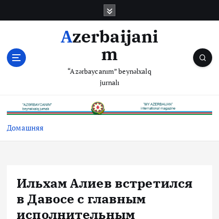
П
е
р
Azerbaijani
е
m
й
т
“Azərbaycanım” beynəlxalq
и
jurnalı
к
с
о
д
Домашняя
е
р
ж
и
м
Ильхам Алиев встретился
о
в Давосе с главным
м
у
исполнительным