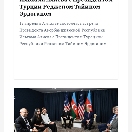
п
Турции Реджепом Тайипом
Эрдоганом
и
17 апреля в Анталье состоялась встреча
Президента Азербайджанской Республики
с
Ильхама Алиева с Президентом Турецкой
Республики Реджепом Тайипом Эрдоганом.
я
м