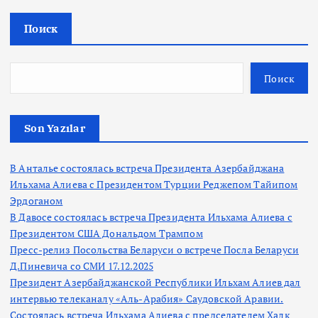
Поиск
Поиск
Son Yazılar
В Анталье состоялась встреча Президента Азербайджана
Ильхама Алиева с Президентом Турции Реджепом Тайипом
Эрдоганом
В Давосе состоялась встреча Президента Ильхама Алиева с
Президентом США Дональдом Трампом
Пресс-релиз Посольства Беларуси о встрече Посла Беларуси
Д.Пиневича со СМИ 17.12.2025
Президент Азербайджанской Республики Ильхам Алиев дал
интервью телеканалу «Аль-Арабия» Саудовской Аравии.
Состоялась встреча Ильхама Алиева с председателем Халк