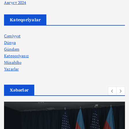
Август 2024
Kateqoriyalar
Cəmiyyət
Dünya
Gündəm
Kateqoriyasız
Müsahibə
Yazarlar
Xəbərlər