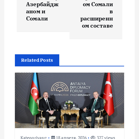
Азербайдж
ом Сомали
г
аном и
в
Сомали
расширенн
а
ом составе
ц
и
Related Posts
я
п
о
з
а
Kateqoriyasız
18 апреля, 2026
327 views