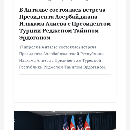
п
В Анталье состоялась встреча
Президента Азербайджана
и
Ильхама Алиева с Президентом
Турции Реджепом Тайипом
с
Эрдоганом
я
17 апреля в Анталье состоялась встреча
Президента Азербайджанской Республики
м
Ильхама Алиева с Президентом Турецкой
Республики Реджепом Тайипом Эрдоганом.