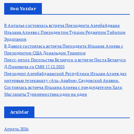
Son Yazılar
В Анталье состоялась встреча Президента Азербайджана
Ильхама Алиева с Президентом Турции Реджепом Тайипом
Эрдоганом
В Давосе состоялась встреча Президента Ильхама Алиева с
Президентом США Дональдом Трампом
Пресс-релиз Посольства Беларуси о встрече Посла Беларуси
Д.Пиневича со СМИ 17.12.2025
Президент Азербайджанской Республики Ильхам Алиев дал
интервью телеканалу «Аль-Арабия» Саудовской Аравии.
Состоялась встреча Ильхама Алиева с председателем Халк
Маслахаты Туркменистана один на один
Arxivlər
Апрель 2026