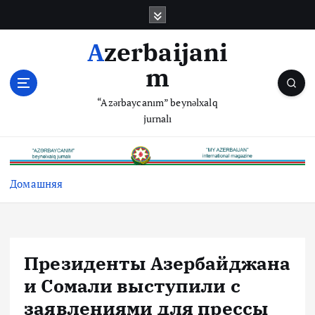
П
е
р
Azerbaijani
е
m
й
т
“Azərbaycanım” beynəlxalq
и
jurnalı
к
с
о
д
Домашняя
е
р
ж
и
м
Президенты Азербайджана
о
и Сомали выступили с
м
у
заявлениями для прессы