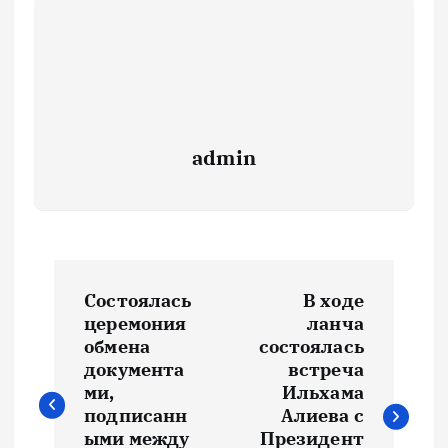
admin
Н
Состоялась
В ходе
а
церемония
ланча
обмена
состоялась
в
документа
встреча
ми,
Ильхама
и
подписанн
Алиева с
ыми между
Президент