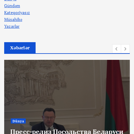
Gündəm
Kateqoriyasız
Müsahibə
Yazarlar
Xəbərlər
Dünya
Пресс-релиз Посольства Беларуси