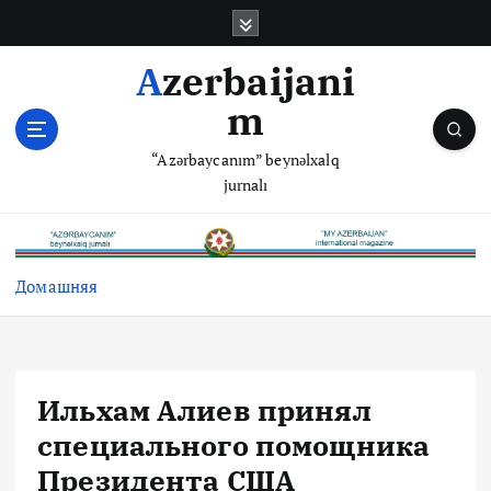
П
е
р
Azerbaijani
е
m
й
т
“Azərbaycanım” beynəlxalq
и
jurnalı
к
с
о
д
Домашняя
е
р
ж
и
м
Ильхам Алиев принял
о
специального помощника
м
у
Президента США