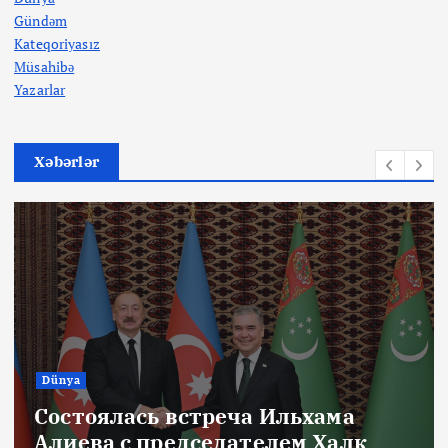
Gündəm
Kateqoriyasız
Müsahibə
Yazarlar
Xəbərlər
Dünya
Состоялась встреча Ильхама
Алиева с председателем Халк