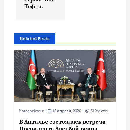
п
Тофта.
о
з
Related Posts
а
п
и
с
я
Kateqoriyasız
18 апреля, 2026
319 views
м
В Анталье состоялась встреча
Президента Азербайджана