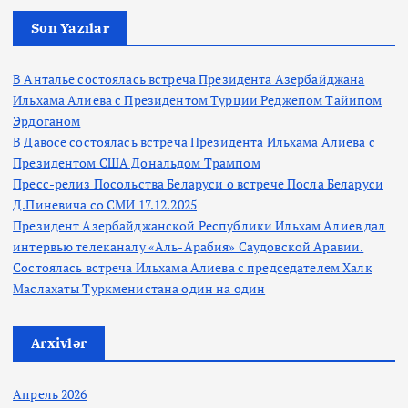
Son Yazılar
В Анталье состоялась встреча Президента Азербайджана
Ильхама Алиева с Президентом Турции Реджепом Тайипом
Эрдоганом
В Давосе состоялась встреча Президента Ильхама Алиева с
Президентом США Дональдом Трампом
Пресс-релиз Посольства Беларуси о встрече Посла Беларуси
Д.Пиневича со СМИ 17.12.2025
Президент Азербайджанской Республики Ильхам Алиев дал
интервью телеканалу «Аль-Арабия» Саудовской Аравии.
Состоялась встреча Ильхама Алиева с председателем Халк
Маслахаты Туркменистана один на один
Arxivlər
Апрель 2026