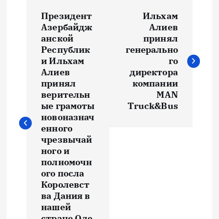
Н
Президент
Ильхам
а
Азербайдж
Алиев
анской
принял
в
Республик
генерально
и Ильхам
го
и
Алиев
директора
принял
компании
верительн
MAN
г
ые грамоты
Truck&Bus
новоназнач
а
енного
чрезвычай
ц
ного и
полномочн
и
ого посла
Королевст
я
ва Дания в
нашей
стране Оле