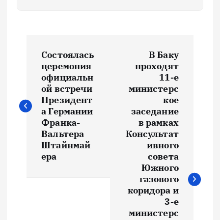
Н
Состоялась
В Баку
а
церемония
проходят
официальн
11-е
в
ой встречи
министерс
Президент
кое
и
а Германии
заседание
Франка-
в рамках
Вальтера
Консультат
г
Штайнмай
ивного
ера
совета
а
Южного
газового
ц
коридора и
3-е
и
министерс