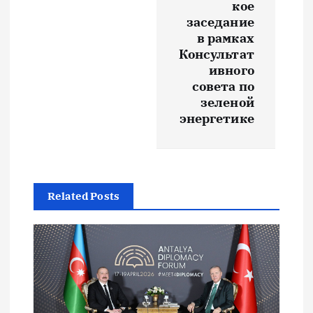
кое
я
заседание
в рамках
п
Консультат
ивного
о
совета по
зеленой
энергетике
з
а
п
Related Posts
и
с
я