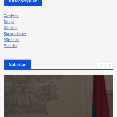
Kateqoriyalar
Cəmiyyət
Dünya
Gündəm
Kateqoriyasız
Müsahibə
Yazarlar
Xəbərlər