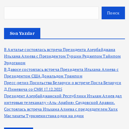
Поиск
Son Yazılar
В Анталье состоялась встреча Президента Азербайджана
Ильхама Алиева с Президентом Турции Реджепом Тайипом
Эрдоганом
В Давосе состоялась встреча Президента Ильхама Алиева с
Президентом США Дональдом Трампом
Пресс-релиз Посольства Беларуси о встрече Посла Беларуси
Д.Пиневича со СМИ 17.12.2025
Президент Азербайджанской Республики Ильхам Алиев дал
интервью телеканалу «Аль-Арабия» Саудовской Аравии.
Состоялась встреча Ильхама Алиева с председателем Халк
Маслахаты Туркменистана один на один