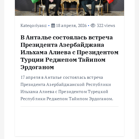
м
Kateqoriyasız
18 апреля, 2026
322 views
В Анталье состоялась встреча
Президента Азербайджана
Ильхама Алиева с Президентом
Турции Реджепом Тайипом
Эрдоганом
17 апреля в Анталье состоялась встреча
Президента Азербайджанской Республики
Ильхама Алиева с Президентом Турецкой
Республики Реджепом Тайипом Эрдоганом.