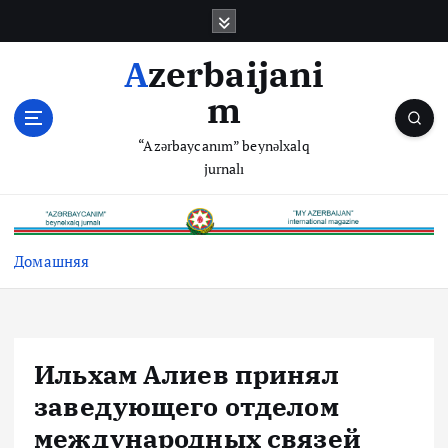
П
е
р
Azerbaijani
е
m
й
т
“Azərbaycanım” beynəlxalq
и
jurnalı
к
с
о
д
Домашняя
е
р
ж
и
м
Ильхам Алиев принял
о
заведующего отделом
м
у
международных связей