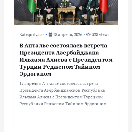
а
п
и
Kateqoriyasız
18 апреля, 2026
328 views
В Анталье состоялась встреча
с
Президента Азербайджана
Ильхама Алиева с Президентом
я
Турции Реджепом Тайипом
Эрдоганом
м
17 апреля в Анталье состоялась встреча
Президента Азербайджанской Республики
Ильхама Алиева с Президентом Турецкой
Республики Реджепом Тайипом Эрдоганом.