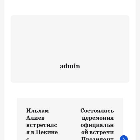
admin
Н
Ильхам
Состоялась
а
Алиев
церемония
встретилс
официальн
в
я в Пекине
ой встречи
с
Президент