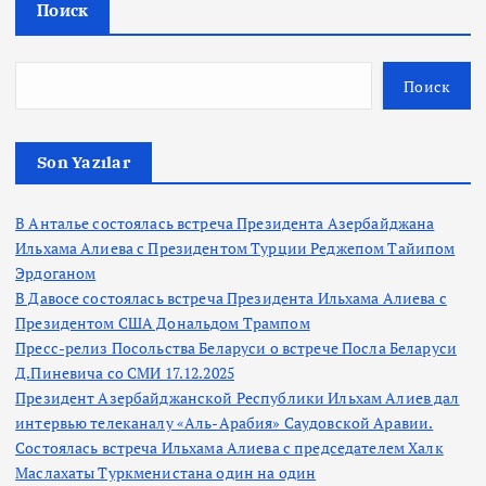
Поиск
Поиск
Son Yazılar
В Анталье состоялась встреча Президента Азербайджана
Ильхама Алиева с Президентом Турции Реджепом Тайипом
Эрдоганом
В Давосе состоялась встреча Президента Ильхама Алиева с
Президентом США Дональдом Трампом
Пресс-релиз Посольства Беларуси о встрече Посла Беларуси
Д.Пиневича со СМИ 17.12.2025
Президент Азербайджанской Республики Ильхам Алиев дал
интервью телеканалу «Аль-Арабия» Саудовской Аравии.
Состоялась встреча Ильхама Алиева с председателем Халк
Маслахаты Туркменистана один на один