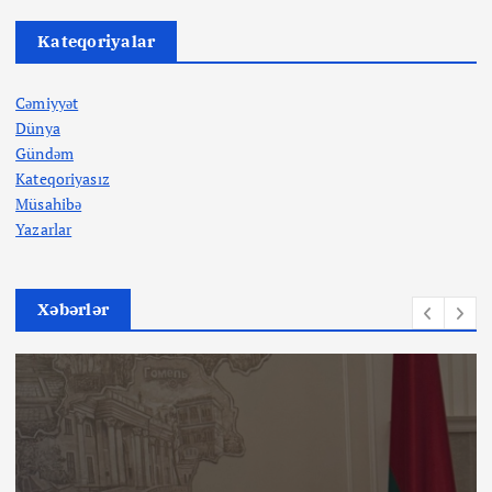
Kateqoriyalar
Cəmiyyət
Dünya
Gündəm
Kateqoriyasız
Müsahibə
Yazarlar
Xəbərlər