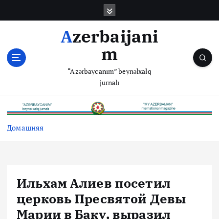
П
е
р
Azerbaijani
е
m
й
т
“Azərbaycanım” beynəlxalq
и
jurnalı
к
с
о
д
Домашняя
е
р
ж
и
м
Ильхам Алиев посетил
о
церковь Пресвятой Девы
м
у
Марии в Баку, выразил