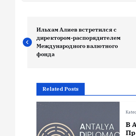
Н
Ильхам Алиев встретился с
а
директором-распорядителем
Международного валютного
в
фонда
и
г
Related Posts
а
Kateq
ц
В 
Пр