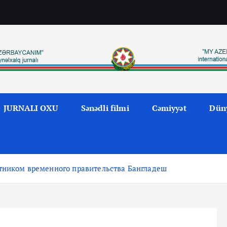
JURNALI OXU
Sənədli filmi
Cəmiyyət
Dün
етником временного правительства Бангладеш