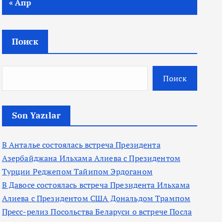
« Апр
Поиск
Поиск
Son Yazılar
В Анталье состоялась встреча Президента
Азербайджана Ильхама Алиева с Президентом
Турции Реджепом Тайипом Эрдоганом
В Давосе состоялась встреча Президента Ильхама
Алиева с Президентом США Дональдом Трампом
Пресс-релиз Посольства Беларуси о встрече Посла