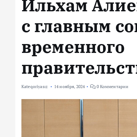
Ильхам Алие
м
у
с главным с
временного
правительст
Kateqoriyasız
14 ноября, 2024
0 Комментарии