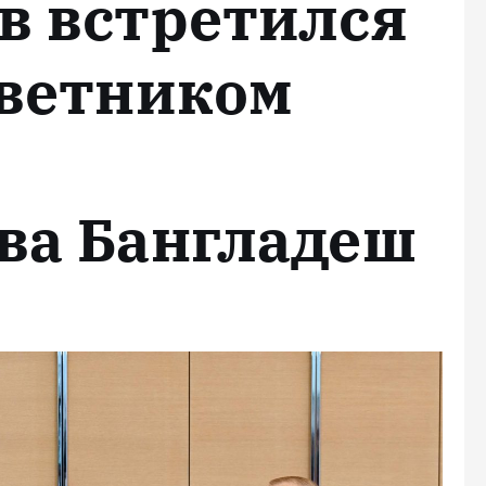
в встретился
оветником
ва Бангладеш