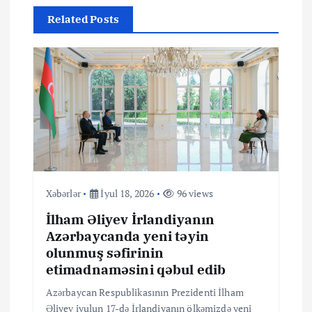
q
Related Posts
a
s
i
y
a
Xəbərlər
İyul 18, 2026
96 views
İlham Əliyev İrlandiyanın
s
Azərbaycanda yeni təyin
olunmuş səfirinin
ı
etimadnaməsini qəbul edib
Azərbaycan Respublikasının Prezidenti İlham
Əliyev iyulun 17-də İrlandiyanın ölkəmizdə yeni