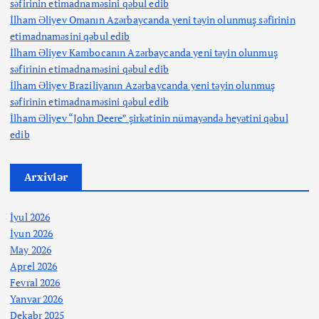
səfirinin etimadnaməsini qəbul edib
İlham Əliyev Omanın Azərbaycanda yeni təyin olunmuş səfirinin
etimadnaməsini qəbul edib
İlham Əliyev Kambocanın Azərbaycanda yeni təyin olunmuş
səfirinin etimadnaməsini qəbul edib
İlham Əliyev Braziliyanın Azərbaycanda yeni təyin olunmuş
səfirinin etimadnaməsini qəbul edib
İlham Əliyev “John Deere” şirkətinin nümayəndə heyətini qəbul
edib
Arxivlər
İyul 2026
İyun 2026
May 2026
Aprel 2026
Fevral 2026
Yanvar 2026
Dekabr 2025