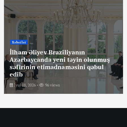
Xəbərlər
İlham Əliyev Braziliyanın
Azərbaycanda yeni təyin olunmuş
səfirinin etimadnaməsini qəbul
edib
İyul 18, 2026
96 views