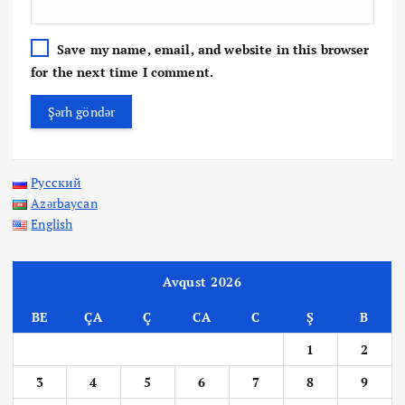
Save my name, email, and website in this browser
for the next time I comment.
Русский
Azərbaycan
English
Avqust 2026
BE
ÇA
Ç
CA
C
Ş
B
1
2
3
4
5
6
7
8
9