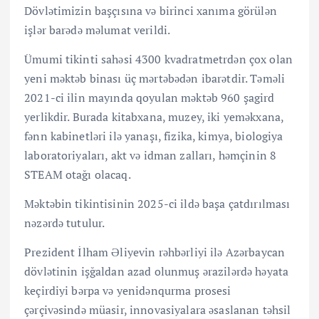
Dövlətimizin başçısına və birinci xanıma görülən
işlər barədə məlumat verildi.
Ümumi tikinti sahəsi 4300 kvadratmetrdən çox olan
yeni məktəb binası üç mərtəbədən ibarətdir. Təməli
2021-ci ilin mayında qoyulan məktəb 960 şagird
yerlikdir. Burada kitabxana, muzey, iki yeməkxana,
fənn kabinetləri ilə yanaşı, fizika, kimya, biologiya
laboratoriyaları, akt və idman zalları, həmçinin 8
STEAM otağı olacaq.
Məktəbin tikintisinin 2025-ci ildə başa çatdırılması
nəzərdə tutulur.
Prezident İlham Əliyevin rəhbərliyi ilə Azərbaycan
dövlətinin işğaldan azad olunmuş ərazilərdə həyata
keçirdiyi bərpa və yenidənqurma prosesi
çərçivəsində müasir, innovasiyalara əsaslanan təhsil