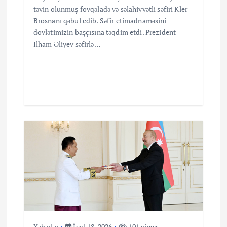
təyin olunmuş fövqəladə və səlahiyyətli səfiri Kler
Brosnanı qəbul edib. Səfir etimadnaməsini
dövlətimizin başçısına təqdim etdi. Prezident
İlham Əliyev səfirlə…
Xəbərlər
İyul 18, 2026
101 views