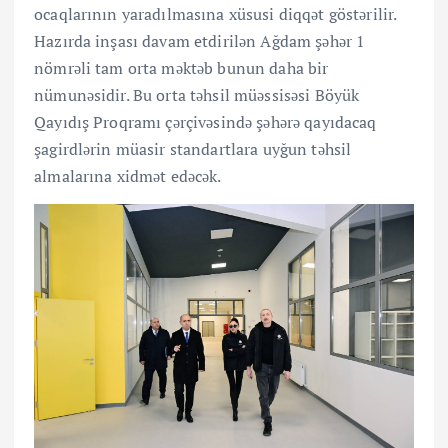
ocaqlarının yaradılmasına xüsusi diqqət göstərilir.
Hazırda inşası davam etdirilən Ağdam şəhər 1
nömrəli tam orta məktəb bunun daha bir
nümunəsidir. Bu orta təhsil müəssisəsi Böyük
Qayıdış Proqramı çərçivəsində şəhərə qayıdacaq
şagirdlərin müasir standartlara uyğun təhsil
almalarına xidmət edəcək.