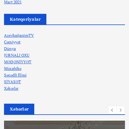
Mart 2021
Kateqoriyalar
AzerbaijanimTV
Cəmiyyət
Dünya
JURNALI OXU
MƏDƏNİYYƏT
Müsahibə
Sənədli filmi
SİYASƏT
Xəbərlər
Xəbərlər