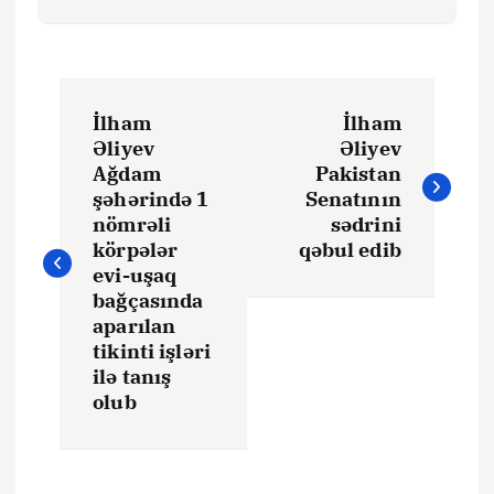
Y
İlham
İlham
a
Əliyev
Əliyev
Ağdam
Pakistan
z
şəhərində 1
Senatının
nömrəli
sədrini
ı
körpələr
qəbul edib
evi-uşaq
bağçasında
n
aparılan
tikinti işləri
a
ilə tanış
olub
v
i