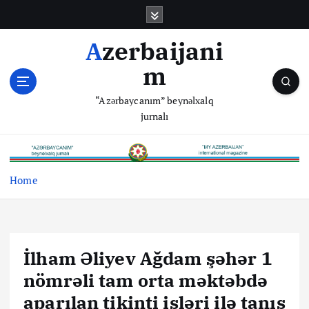
S
k
i
Azerbaijani
p
m
t
o
“Azərbaycanım” beynəlxalq
c
jurnalı
o
n
t
e
Home
n
t
İlham Əliyev Ağdam şəhər 1
nömrəli tam orta məktəbdə
aparılan tikinti işləri ilə tanış