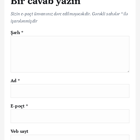
Bir cavab yazın
Sizin e-poçt ünvanınız dərc edilməyəcəkdir.
Gərəkli sahələr
*
ilə
işarələnmişdir
Şərh
*
Ad
*
E-poçt
*
Veb sayt