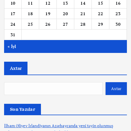
10
11
12
13
14
15
16
17
18
19
20
21
22
23
24
25
26
27
28
29
30
31
« İyl
Axtar
Axtar
Son Yazılar
İlham Əliyev İrlandiyanın Azərbaycanda yeni təyin olunmuş