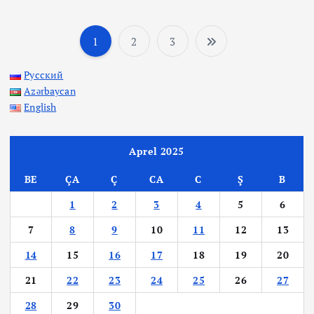
1
2
3
P
Русский
o
Azərbaycan
English
s
t
Aprel 2025
BE
ÇA
Ç
CA
C
Ş
B
s
1
2
3
4
5
6
p
7
8
9
10
11
12
13
a
14
15
16
17
18
19
20
21
22
23
24
25
26
27
g
28
29
30