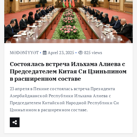
MƏDƏNİYYƏT
Aprel 23, 2025
825 views
Состоялась встреча Ильхама Алиева с
Председателем Китая Си Цзиньпином
в расширенном составе
23 апреля в Пекине состоялась встреча Президента
Азербайджанской Республики Ильхама Алиева с
Председателем Китайской Народной Республики Си
Цзиньпином в расширенном составе.