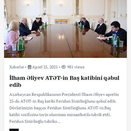
Xəbərlər
Aprel 25, 2025
981 views
İlham Əliyev ATƏT-in Baş katibini qəbul
edib
Azərbaycan Respublikasının Prezidenti İlham Əliyev aprelin
25-də ATƏT-in Baş katibi Feridun Sinirlioğlunu qəbul edib.
Dövlətimizin başçısı Feridun Sinirlioğlunu ATƏT-in Baş
katibi vəzifəsinə təyin olunması münasibətilə təbrik etdi.
Feridun Sinirlioğlu təbrikə…