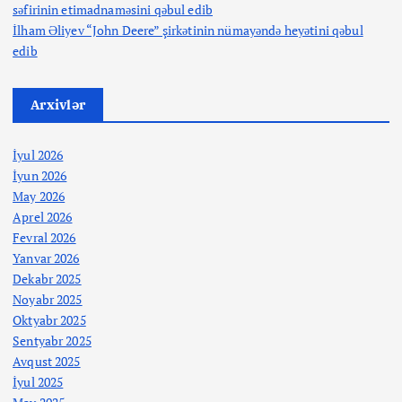
səfirinin etimadnaməsini qəbul edib
İlham Əliyev “John Deere” şirkətinin nümayəndə heyətini qəbul
edib
Arxivlər
İyul 2026
İyun 2026
May 2026
Aprel 2026
Fevral 2026
Yanvar 2026
Dekabr 2025
Noyabr 2025
Oktyabr 2025
Sentyabr 2025
Avqust 2025
İyul 2025