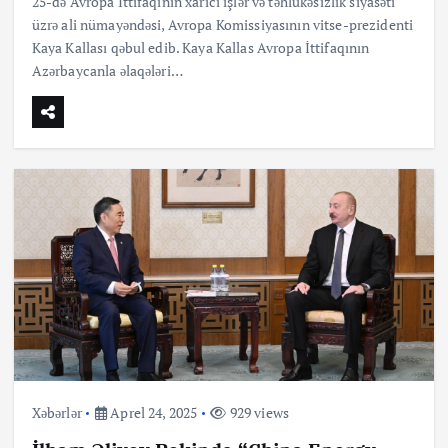
25-də Avropa İttifaqının xarici işlər və təhlükəsizlik siyasəti
üzrə ali nümayəndəsi, Avropa Komissiyasının vitse-prezidenti
Kaya Kallası qəbul edib. Kaya Kallas Avropa İttifaqının
Azərbaycanla əlaqələri…
Xəbərlər
Aprel 24, 2025
929 views