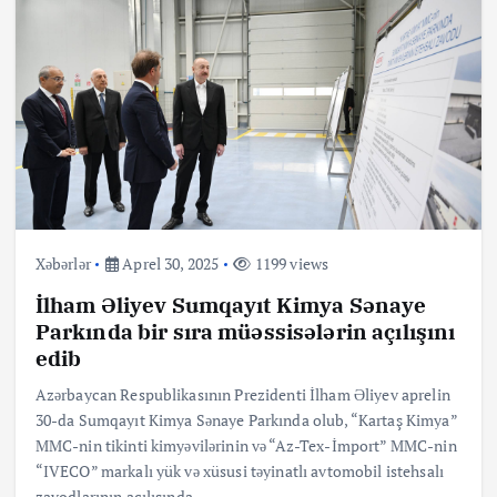
Xəbərlər
Aprel 30, 2025
1199 views
İlham Əliyev Sumqayıt Kimya Sənaye
Parkında bir sıra müəssisələrin açılışını
edib
Azərbaycan Respublikasının Prezidenti İlham Əliyev aprelin
30-da Sumqayıt Kimya Sənaye Parkında olub, “Kartaş Kimya”
MMC-nin tikinti kimyəvilərinin və “Az-Tex-İmport” MMC-nin
“IVECO” markalı yük və xüsusi təyinatlı avtomobil istehsalı
zavodlarının açılışında…