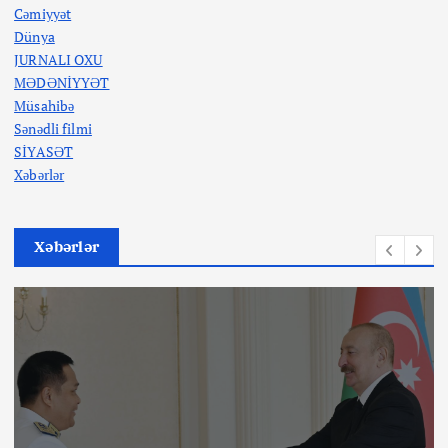
Cəmiyyət
Dünya
JURNALI OXU
MƏDƏNİYYƏT
Müsahibə
Sənədli filmi
SİYASƏT
Xəbərlər
Xəbərlər