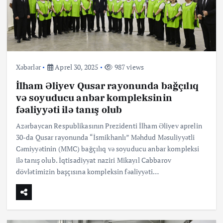
Xəbərlər
Aprel 30, 2025
987 views
İlham Əliyev Qusar rayonunda bağçılıq
və soyuducu anbar kompleksinin
fəaliyyəti ilə tanış olub
Azərbaycan Respublikasının Prezidenti İlham Əliyev aprelin
30-da Qusar rayonunda “İsmikhanlı” Məhdud Məsuliyyətli
Cəmiyyətinin (MMC) bağçılıq və soyuducu anbar kompleksi
ilə tanış olub. İqtisadiyyat naziri Mikayıl Cabbarov
dövlətimizin başçısına kompleksin fəaliyyəti…