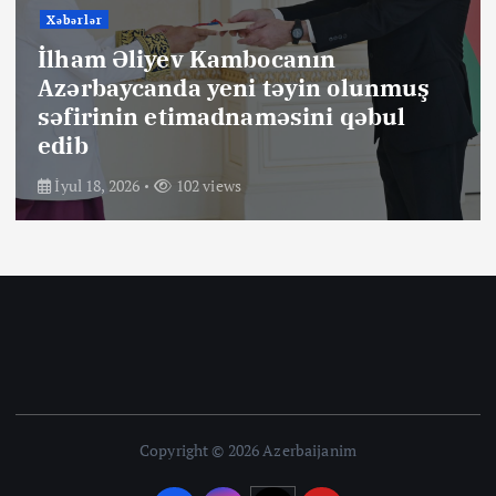
Xəbərlər
İlham Əliyev Braziliyanın
Azərbaycanda yeni təyin olunmuş
səfirinin etimadnaməsini qəbul
edib
İyul 18, 2026
97 views
Copyright © 2026 Azerbaijanim