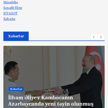
Müsahibə
Sənədli filmi
SİYASƏT
Xəbərlər
Xəbərlər
Xəbərlər
İlham Əliyev Kambocanın
Azərbaycanda yeni təyin olunmuş