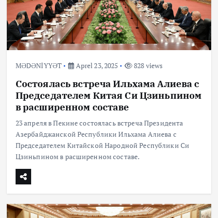
MƏDƏNİYYƏT
Aprel 23, 2025
828 views
Состоялась встреча Ильхама Алиева с
Председателем Китая Си Цзиньпином
в расширенном составе
23 апреля в Пекине состоялась встреча Президента
Азербайджанской Республики Ильхама Алиева с
Председателем Китайской Народной Республики Си
Цзиньпином в расширенном составе.