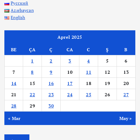
Русский
Azərbaycan
English
Aprel 2025
BE
ÇA
Ç
CA
C
Ş
B
1
2
3
4
5
6
7
8
9
10
11
12
13
14
15
16
17
18
19
20
21
22
23
24
25
26
27
28
29
30
« Mar
May »