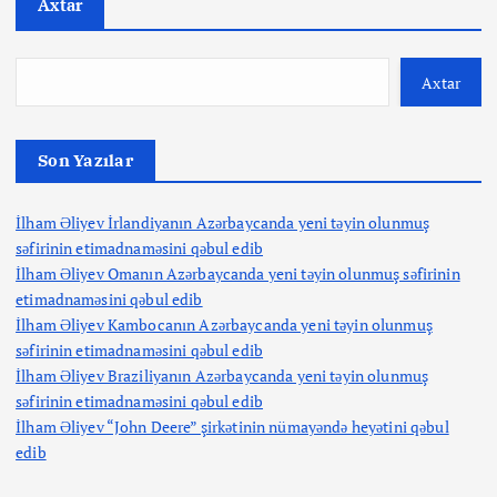
Axtar
Axtar
Son Yazılar
İlham Əliyev İrlandiyanın Azərbaycanda yeni təyin olunmuş
səfirinin etimadnaməsini qəbul edib
İlham Əliyev Omanın Azərbaycanda yeni təyin olunmuş səfirinin
etimadnaməsini qəbul edib
İlham Əliyev Kambocanın Azərbaycanda yeni təyin olunmuş
səfirinin etimadnaməsini qəbul edib
İlham Əliyev Braziliyanın Azərbaycanda yeni təyin olunmuş
səfirinin etimadnaməsini qəbul edib
İlham Əliyev “John Deere” şirkətinin nümayəndə heyətini qəbul
edib