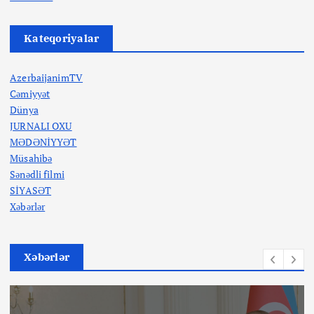
Kateqoriyalar
AzerbaijanimTV
Cəmiyyət
Dünya
JURNALI OXU
MƏDƏNİYYƏT
Müsahibə
Sənədli filmi
SİYASƏT
Xəbərlər
Xəbərlər