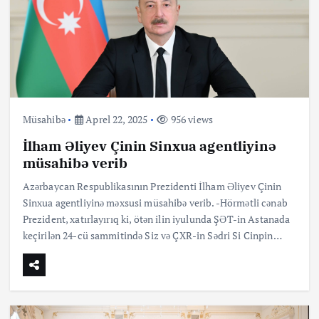
Müsahibə
Aprel 22, 2025
956 views
İlham Əliyev Çinin Sinxua agentliyinə
müsahibə verib
Azərbaycan Respublikasının Prezidenti İlham Əliyev Çinin
Sinxua agentliyinə məxsusi müsahibə verib. -Hörmətli cənab
Prezident, xatırlayırıq ki, ötən ilin iyulunda ŞƏT-in Astanada
keçirilən 24-cü sammitində Siz və ÇXR-in Sədri Si Cinpin…