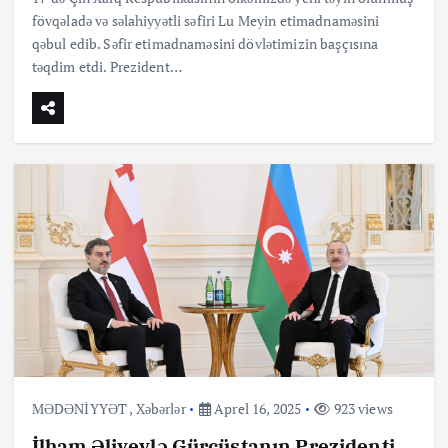
fövqəladə və səlahiyyətli səfiri Lu Meyin etimadnaməsini
qəbul edib. Səfir etimadnaməsini dövlətimizin başçısına
təqdim etdi. Prezident…
MƏDƏNİYYƏT
,
Xəbərlər
Aprel 16, 2025
923 views
İlham Əliyevlə Gürcüstanın Prezidenti