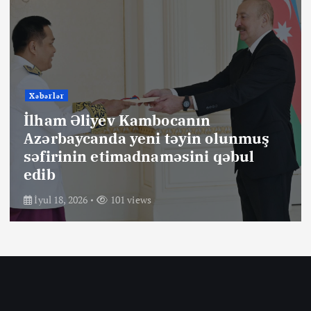
Xəbərlər
İlham Əliyev Braziliyanın
Azərbaycanda yeni təyin olunmuş
səfirinin etimadnaməsini qəbul
edib
İyul 18, 2026
96 views