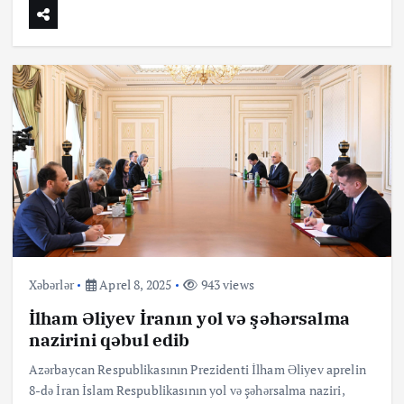
Xəbərlər
Aprel 8, 2025
943 views
İlham Əliyev İranın yol və şəhərsalma
nazirini qəbul edib
Azərbaycan Respublikasının Prezidenti İlham Əliyev aprelin
8-də İran İslam Respublikasının yol və şəhərsalma naziri,