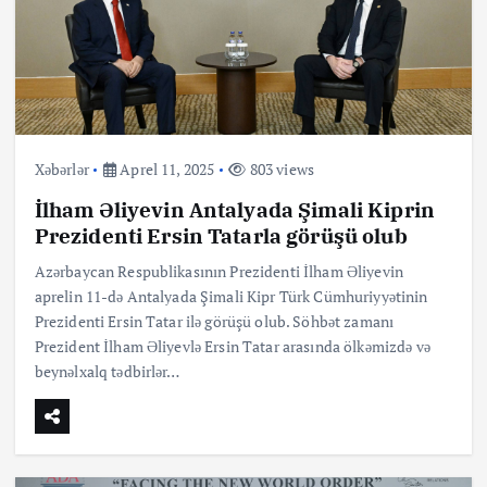
Xəbərlər
Aprel 11, 2025
803 views
İlham Əliyevin Antalyada Şimali Kiprin
Prezidenti Ersin Tatarla görüşü olub
Azərbaycan Respublikasının Prezidenti İlham Əliyevin
aprelin 11-də Antalyada Şimali Kipr Türk Cümhuriyyətinin
Prezidenti Ersin Tatar ilə görüşü olub. Söhbət zamanı
Prezident İlham Əliyevlə Ersin Tatar arasında ölkəmizdə və
beynəlxalq tədbirlər…