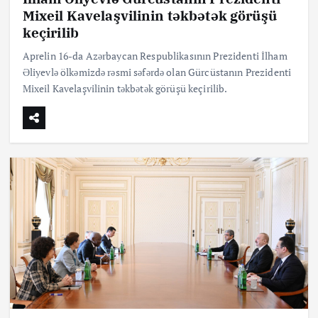
Mixeil Kavelaşvilinin təkbətək görüşü
keçirilib
Aprelin 16-da Azərbaycan Respublikasının Prezidenti İlham
Əliyevlə ölkəmizdə rəsmi səfərdə olan Gürcüstanın Prezidenti
Mixeil Kavelaşvilinin təkbətək görüşü keçirilib.