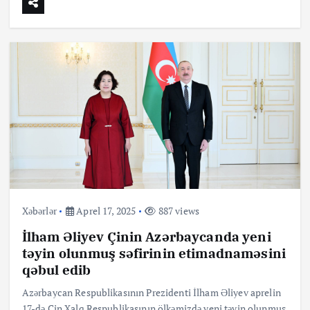
Xəbərlər
Aprel 17, 2025
887 views
İlham Əliyev Çinin Azərbaycanda yeni
təyin olunmuş səfirinin etimadnaməsini
qəbul edib
Azərbaycan Respublikasının Prezidenti İlham Əliyev aprelin
17-də Çin Xalq Respublikasının ölkəmizdə yeni təyin olunmuş