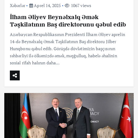
Xəbərlər
Aprel 14, 2025
1067 views
İlham Əliyev Beynəlxalq Əmək
Təşkilatının Baş direktorunu qəbul edib
Azərbaycan Respublikasının Prezidenti İlham Əliyev aprelin
14-də Beynəlxalq Əmək Təşkilatının Baş direktoru Jilber
Hunqbonu qəbul edib. Görüşdə dövlətimizin başçısının
rəhbərliyi ilə ölkəmizdə əmək, məşğulluq, habelə əhalinin
sosial rifah halının daha…