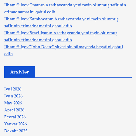
İlham Əliyev Omanın Azərbaycanda yeni təyin olunmuş səfirinin
etimadnaməsini qəbul edib
İlham Əliyev Kambocanın Azərbaycanda yeni təyin olunmuş
səfirinin etimadnaməsini qəbul edib
İlham Əliyev Braziliyanın Azərbaycanda yeni təyin olunmuş
səfirinin etimadnaməsini qəbul edib
İlham Əliyev “John Deere” şirkətinin nümayəndə heyətini qəbul
edib
Arxivlər
İyul 2026
İyun 2026
May 2026
Aprel 2026
Fevral 2026
Yanvar 2026
Dekabr 2025