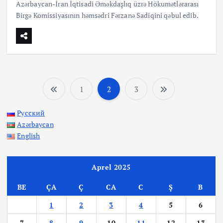
Azərbaycan-İran İqtisadi Əməkdaşlıq üzrə Hökumətlərarası
Birgə Komissiyasının həmsədri Fərzanə Sadiqini qəbul edib.
1
2
3
P
Русский
o
Azərbaycan
English
s
t
Aprel 2025
BE
ÇA
Ç
CA
C
Ş
B
s
1
2
3
4
5
6
p
7
8
9
10
11
12
13