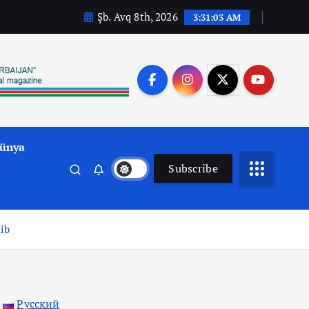
Şb. Avq 8th, 2026
3:31:04 AM
ünya
Subscribe
ib
Русский