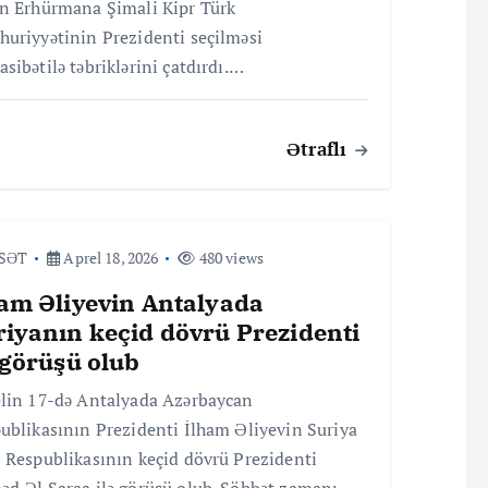
n Erhürmana Şimali Kipr Türk
uriyyətinin Prezidenti seçilməsi
sibətilə təbriklərini çatdırdı.…
Ətraflı
ASƏT
Aprel 18, 2026
480 views
ham Əliyevin Antalyada
riyanın keçid dövrü Prezidenti
 görüşü olub
lin 17-də Antalyada Azərbaycan
ublikasının Prezidenti İlham Əliyevin Suriya
 Respublikasının keçid dövrü Prezidenti
d Əl Şaraa ilə görüşü olub. Söhbət zamanı