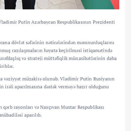
Vladimir Putin Azərbaycan Respublikasının Prezidenti
ycana dövlət səfərinin nəticələrindən məmnunluqlarını
lunmuş razılaşmaların həyata keçirilməsi istiqamətində
tərəfdaşlıq və strateji müttəfiqlik münasibətlərinin daha
riblər.
a vəziyyət müzakirə olunub. Vladimir Putin Rusiyanın
in irəli aparılmasına dəstək verməyə hazır olduğunu
n qərb rayonları və Naxçıvan Muxtar Respublikası
 mübadiləsi aparılıb.