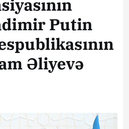
siyasının
adimir Putin
espublikasının
ham Əliyevə