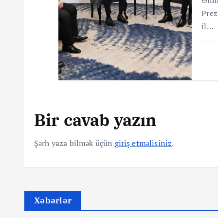
Prez
il…
Bir cavab yazın
Şərh yaza bilmək üçün
giriş etməlisiniz
.
Xəbərlər