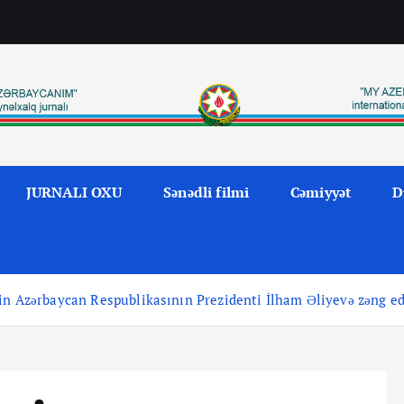
JURNALI OXU
Sənədli filmi
Cəmiyyət
D
in Azərbaycan Respublikasının Prezidenti İlham Əliyevə zəng ed