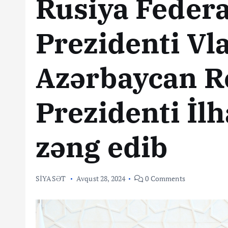
Rusiya Federa
Prezidenti Vl
Azərbaycan R
Prezidenti İl
zəng edib
SİYASƏT
Avqust 28, 2024
0 Comments