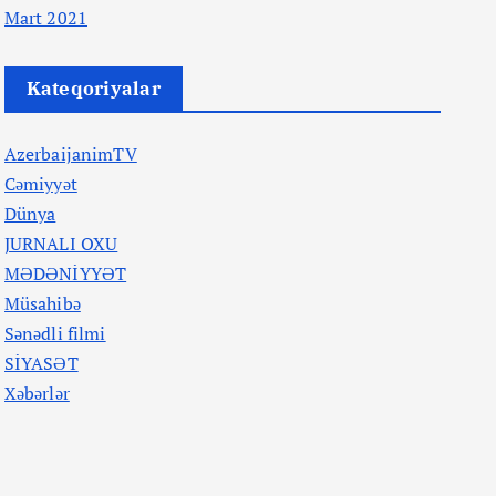
Mart 2021
Kateqoriyalar
AzerbaijanimTV
Cəmiyyət
Dünya
JURNALI OXU
MƏDƏNİYYƏT
Müsahibə
Sənədli filmi
SİYASƏT
Xəbərlər