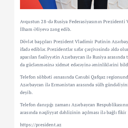
Avqustun 28-də Rusiya Federasiyasının Prezidenti 
İlham Əliyevə zəng edib.
Dövlət başçıları Prezident Vladimir Putinin Azərba
ifadə ediblər. Prezidentlər səfər çərçivəsində əldə o
aparılan fəaliyyətin Azərbaycan ilə Rusiya arasında 
da güclənməsinə xidmət edəcəyinə əminliklərini bildi
Telefon söhbəti əsnasında Cənubi Qafqaz regionund
Azərbaycan ilə Ermənistan arasında sülh gündəliyin
deyib.
Telefon danışığı zamanı Azərbaycan Respublikasını
arasında nəqliyyat dəhlizinin açılması ilə bağlı fikir
https://president.az