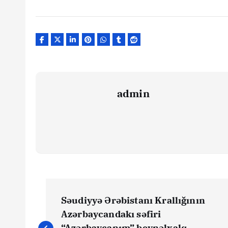
admin
Y
Səudiyyə Ərəbistanı Krallığının
a
Azərbaycandakı səfiri
“Azərbaycanım” beynəlxalq