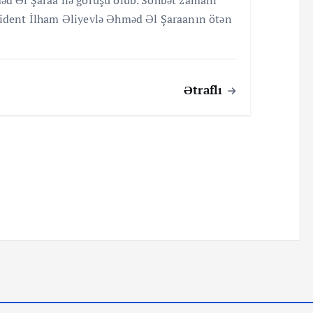
ident İlham Əliyevlə Əhməd Əl Şaraanın ötən
Ətraflı