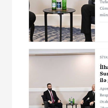
Tufa
s
Cümh
müna
i
y
a
SİY
s
İl
Su
ı
ilə
Apre
Resp
Ərəb
Əhmə