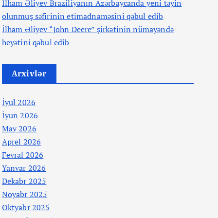
İlham Əliyev Braziliyanın Azərbaycanda yeni təyin
olunmuş səfirinin etimadnaməsini qəbul edib
İlham Əliyev “John Deere” şirkətinin nümayəndə
heyətini qəbul edib
Arxivlər
İyul 2026
İyun 2026
May 2026
Aprel 2026
Fevral 2026
Yanvar 2026
Dekabr 2025
Noyabr 2025
Oktyabr 2025