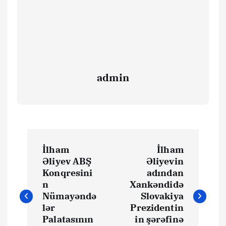
admin
Y
İlham
İlham
a
Əliyev ABŞ
Əliyevin
Konqresini
adından
z
n
Xankəndidə
Nümayəndə
Slovakiya
ı
lər
Prezidentin
Palatasının
in şərəfinə