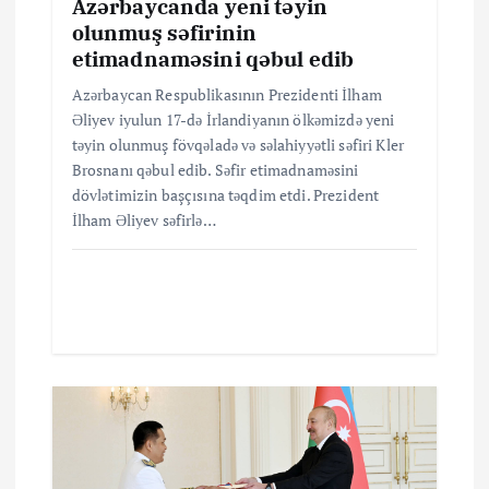
Azərbaycanda yeni təyin
a
olunmuş səfirinin
etimadnaməsini qəbul edib
s
Azərbaycan Respublikasının Prezidenti İlham
ı
Əliyev iyulun 17-də İrlandiyanın ölkəmizdə yeni
təyin olunmuş fövqəladə və səlahiyyətli səfiri Kler
Brosnanı qəbul edib. Səfir etimadnaməsini
dövlətimizin başçısına təqdim etdi. Prezident
İlham Əliyev səfirlə…