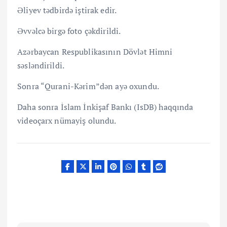
Əliyev tədbirdə iştirak edir.
Əvvəlcə birgə foto çəkdirildi.
Azərbaycan Respublikasının Dövlət Himni
səsləndirildi.
Sonra “Qurani-Kərim”dən ayə oxundu.
Daha sonra İslam İnkişaf Bankı (IsDB) haqqında
videoçarx nümayiş olundu.