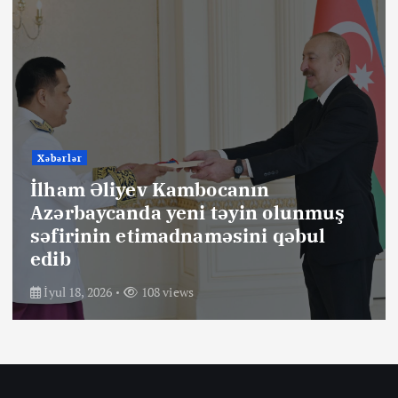
Xəbərlər
v Kambocanın
İlham Əliyev
a yeni təyin olunmuş
Azərbaycand
timadnaməsini qəbul
səfirinin et
edib
08 views
İyul 18, 2026
1