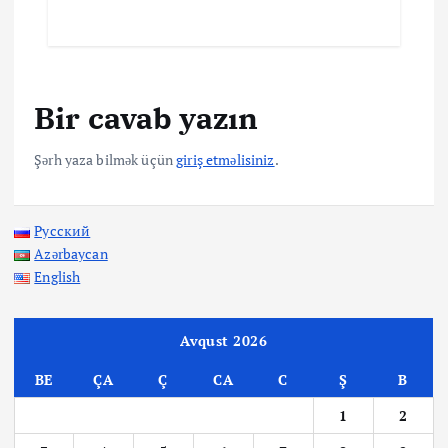
Bir cavab yazın
Şərh yaza bilmək üçün
giriş etməlisiniz
.
Русский
Azərbaycan
English
Avqust 2026
BE
ÇA
Ç
CA
C
Ş
B
1
2