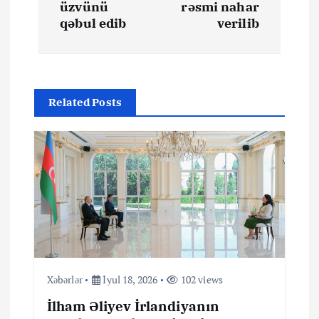
üzvünü
rəsmi nahar
n
qəbul edib
verilib
a
v
Related Posts
i
q
a
s
i
Xəbərlər
İyul 18, 2026
102 views
y
İlham Əliyev İrlandiyanın