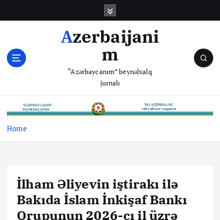
S
k
i
Azerbaijani
p
m
t
o
“Azərbaycanım” beynəlxalq
c
jurnalı
o
n
t
e
Home
n
t
İlham Əliyevin iştirakı ilə
Bakıda İslam İnkişaf Bankı
Qrupunun 2026-cı il üzrə