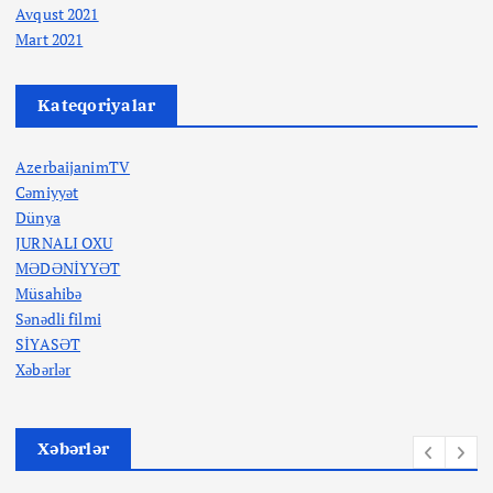
Avqust 2021
Mart 2021
Kateqoriyalar
AzerbaijanimTV
Cəmiyyət
Dünya
JURNALI OXU
MƏDƏNİYYƏT
Müsahibə
Sənədli filmi
SİYASƏT
Xəbərlər
Xəbərlər