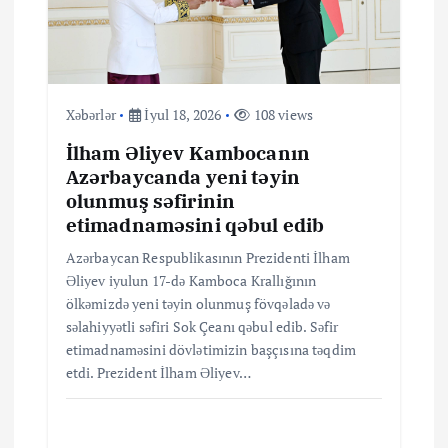
Xəbərlər
İyul 18, 2026
108 views
İlham Əliyev Kambocanın
Azərbaycanda yeni təyin
olunmuş səfirinin
etimadnaməsini qəbul edib
Azərbaycan Respublikasının Prezidenti İlham
Əliyev iyulun 17-də Kamboca Krallığının
ölkəmizdə yeni təyin olunmuş fövqəladə və
səlahiyyətli səfiri Sok Çeanı qəbul edib. Səfir
etimadnaməsini dövlətimizin başçısına təqdim
etdi. Prezident İlham Əliyev…