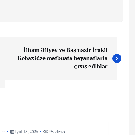
İlham Əliyev və Baş nazir İrakli
Kobaxidze mətbuata bəyanatlarla
çıxış ediblər
lər
İyul 18, 2026
95 views