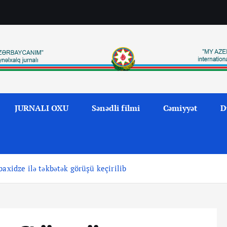
JURNALI OXU
Sənədli filmi
Cəmiyyət
D
axidze ilə təkbətək görüşü keçirilib