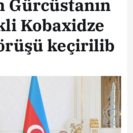
n Gürcüstanın
akli Kobaxidze
örüşü keçirilib