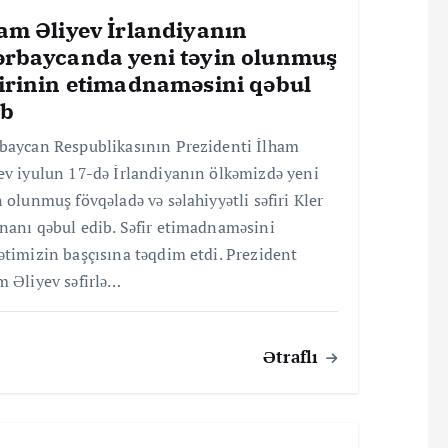
am Əliyev İrlandiyanın
ərbaycanda yeni təyin olunmuş
firinin etimadnaməsini qəbul
ib
baycan Respublikasının Prezidenti İlham
ev iyulun 17-də İrlandiyanın ölkəmizdə yeni
n olunmuş fövqəladə və səlahiyyətli səfiri Kler
nanı qəbul edib. Səfir etimadnaməsini
ətimizin başçısına təqdim etdi. Prezident
m Əliyev səfirlə…
Ətraflı