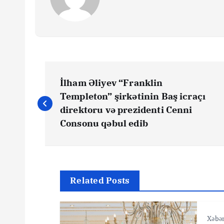
Y
İlham Əliyev “Franklin
a
Templeton” şirkətinin Baş icraçı
direktoru və prezidenti Cenni
z
Consonu qəbul edib
ı
n
Related Posts
a
Xəbər