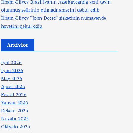
İlham Əliyev Braziliyanın Azərbaycanda yeni təyin
olunmuş səfirinin etimadnaməsini qəbul edib
İlham Əliyev “John Deere” şirkətinin nümayəndə
heyətini qəbul edib
Arxivlər
İyul 2026
İyun 2026
May 2026
Aprel 2026
Fevral 2026
Yanvar 2026
Dekabr 2025
Noyabr 2025
Oktyabr 2025