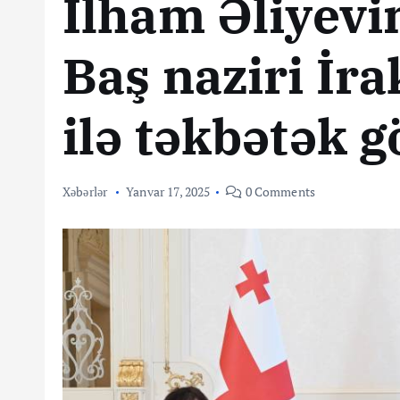
İlham Əliyevi
Baş naziri İr
ilə təkbətək g
Xəbərlər
Yanvar 17, 2025
0 Comments