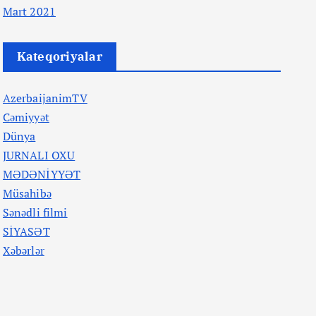
Mart 2021
Kateqoriyalar
AzerbaijanimTV
Cəmiyyət
Dünya
JURNALI OXU
MƏDƏNİYYƏT
Müsahibə
Sənədli filmi
SİYASƏT
Xəbərlər