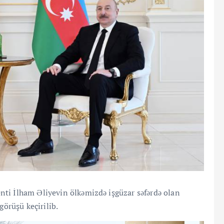
ti İlham Əliyevin ölkəmizdə işgüzar səfərdə olan
görüşü keçirilib.