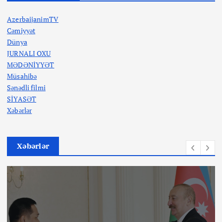
AzerbaijanimTV
Cəmiyyət
Dünya
JURNALI OXU
MƏDƏNİYYƏT
Müsahibə
Sənədli filmi
SİYASƏT
Xəbərlər
Xəbərlər