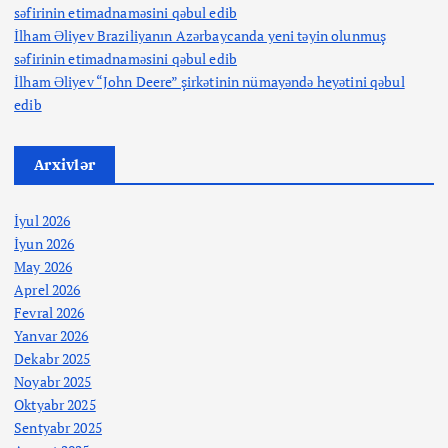
səfirinin etimadnaməsini qəbul edib
İlham Əliyev Braziliyanın Azərbaycanda yeni təyin olunmuş
səfirinin etimadnaməsini qəbul edib
İlham Əliyev “John Deere” şirkətinin nümayəndə heyətini qəbul
edib
Arxivlər
İyul 2026
İyun 2026
May 2026
Aprel 2026
Fevral 2026
Yanvar 2026
Dekabr 2025
Noyabr 2025
Oktyabr 2025
Sentyabr 2025