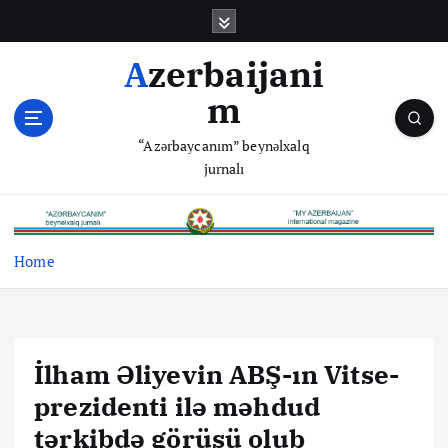
S
k
i
Azerbaijani
p
m
t
o
“Azərbaycanım” beynəlxalq
c
jurnalı
o
n
t
e
Home
n
t
İlham Əliyevin ABŞ-ın Vitse-
prezidenti ilə məhdud
tərkibdə görüşü olub