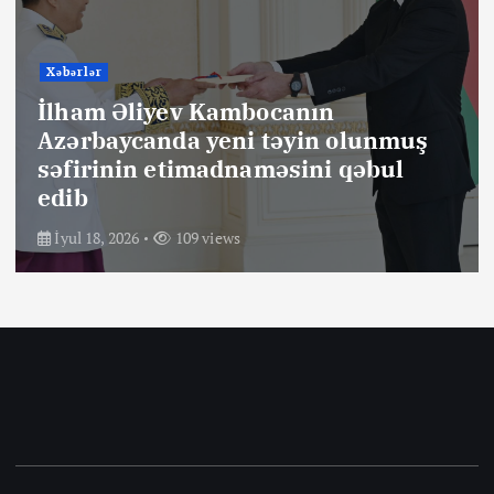
Xəbərlər
İlham Əliyev Kambocanın
Azərbaycanda yeni təyin olunmuş
səfirinin etimadnaməsini qəbul
edib
İyul 18, 2026
109 views