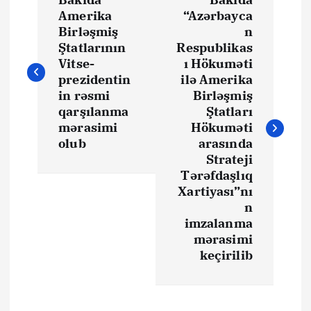
a
Amerika
“Azərbayca
Birləşmiş
n
z
Ştatlarının
Respublikas
Vitse-
ı Hökuməti
ı
prezidentin
ilə Amerika
in rəsmi
Birləşmiş
qarşılanma
Ştatları
n
mərasimi
Hökuməti
olub
arasında
a
Strateji
Tərəfdaşlıq
v
Xartiyası”nı
n
i
imzalanma
mərasimi
q
keçirilib
a