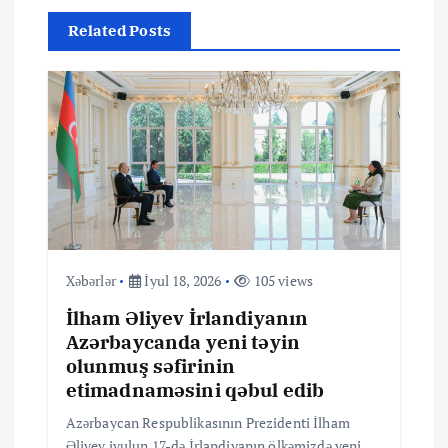
s
Related Posts
i
y
a
s
ı
Xəbərlər
İyul 18, 2026
105 views
İlham Əliyev İrlandiyanın
Azərbaycanda yeni təyin
olunmuş səfirinin
etimadnaməsini qəbul edib
Azərbaycan Respublikasının Prezidenti İlham
Əliyev iyulun 17-də İrlandiyanın ölkəmizdə yeni