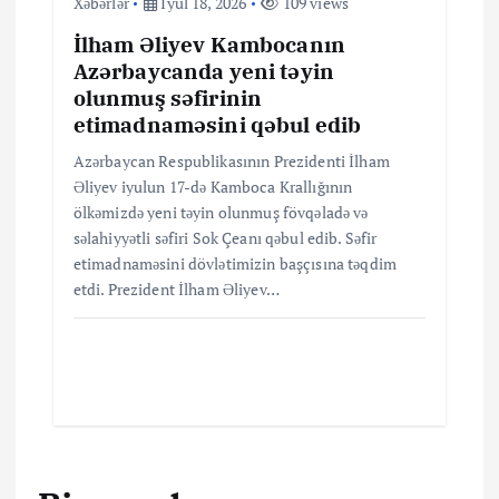
Xəbərlər
İyul 18, 2026
109 views
İlham Əliyev Kambocanın
Azərbaycanda yeni təyin
olunmuş səfirinin
etimadnaməsini qəbul edib
Azərbaycan Respublikasının Prezidenti İlham
Əliyev iyulun 17-də Kamboca Krallığının
ölkəmizdə yeni təyin olunmuş fövqəladə və
səlahiyyətli səfiri Sok Çeanı qəbul edib. Səfir
etimadnaməsini dövlətimizin başçısına təqdim
etdi. Prezident İlham Əliyev…