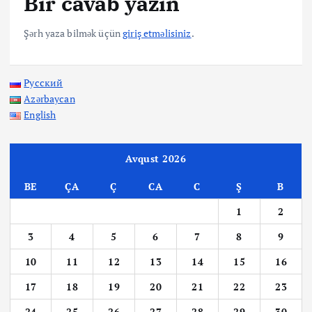
Bir cavab yazın
Şərh yaza bilmək üçün
giriş etməlisiniz
.
Русский
Azərbaycan
English
Avqust 2026
BE
ÇA
Ç
CA
C
Ş
B
1
2
3
4
5
6
7
8
9
10
11
12
13
14
15
16
17
18
19
20
21
22
23
24
25
26
27
28
29
30