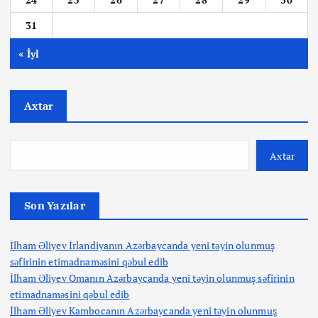
31
« İyl
Axtar
Axtar
Son Yazılar
İlham Əliyev İrlandiyanın Azərbaycanda yeni təyin olunmuş
səfirinin etimadnaməsini qəbul edib
İlham Əliyev Omanın Azərbaycanda yeni təyin olunmuş səfirinin
etimadnaməsini qəbul edib
İlham Əliyev Kambocanın Azərbaycanda yeni təyin olunmuş