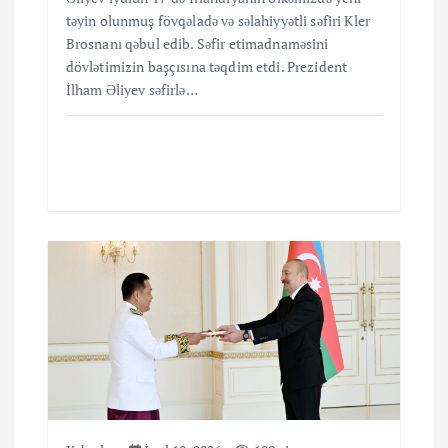
təyin olunmuş fövqəladə və səlahiyyətli səfiri Kler
Brosnanı qəbul edib. Səfir etimadnaməsini
dövlətimizin başçısına təqdim etdi. Prezident
İlham Əliyev səfirlə…