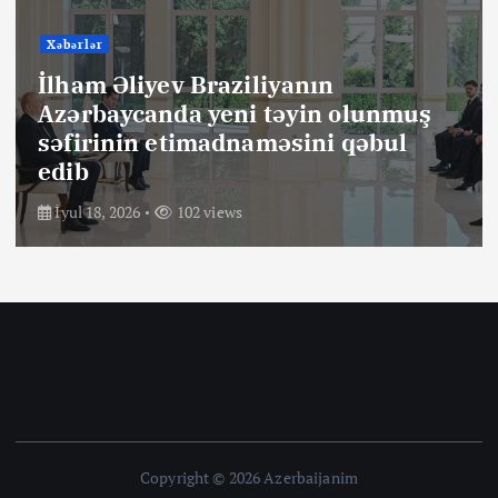
Xəbərlər
İlham Əliyev Braziliyanın
Azərbaycanda yeni təyin olunmuş
səfirinin etimadnaməsini qəbul
edib
İyul 18, 2026
102 views
Copyright © 2026 Azerbaijanim