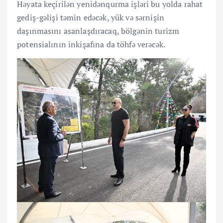
Həyata keçirilən yenidənqurma işləri bu yolda rahat
gediş-gəlişi təmin edəcək, yük və sərnişin
daşınmasını asanlaşdıracaq, bölgənin turizm
potensialının inkişafına da töhfə verəcək.