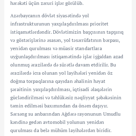
hərəkəti üçün zəruri işlər görülüb.
Azərbaycanın dövlət siyasətində yol
infrastrukturunun yaxşılaşdırılması prioritet
istiqamətlərdəndir. Dövlətimizin başçısının tapşırıq
və göstərişlərinə əsasən, yol təsərrüfatının bərpası,
yenidən qurulması və müasir standartlara
uyğunlaşdırılması istiqamətində işlər işğaldan azad
olunmuş ərazilərdə də sürətlə davam etdirilir. Bu
ərazilərdə icra olunan yol layihələri yenidən öz
doğma torpaqlarına qayıdan əhalinin həyat
şəraitinin yaxşılaşdırılması, iqtisadi əlaqələrin
gücləndirilməsi və təhlükəsiz nəqliyyat şəbəkəsinin
təmin edilməsi baxımından da önəm daşıyır.
Sərsəng su anbarından Ağdərə rayonunun Umudlu
kəndinə gedən avtomobil yolunun yenidən
qurulması da belə mühüm layihələrdən biridir.