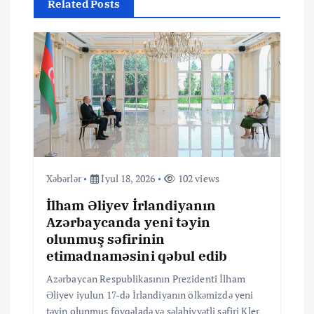
Related Posts
s
i
y
a
s
Xəbərlər
İyul 18, 2026
102 views
ı
İlham Əliyev İrlandiyanın
Azərbaycanda yeni təyin
olunmuş səfirinin
etimadnaməsini qəbul edib
Azərbaycan Respublikasının Prezidenti İlham
Əliyev iyulun 17-də İrlandiyanın ölkəmizdə yeni
təyin olunmuş fövqəladə və səlahiyyətli səfiri Kler