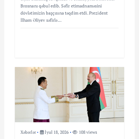
Brosnanı qəbul edib. Səfir etimadnaməsini
dövlətimizin başçısına təqdim etdi. Prezident
İlham Əliyev səfirlə…
Xəbərlər
İyul 18, 2026
108 views