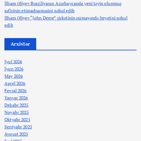
İlham Əliyev Braziliyanın Azərbaycanda yeni təyin olunmuş
səfirinin etimadnaməsini qəbul edib
İlham Əliyev “John Deere” şirkətinin nümayəndə heyətini qəbul
edib
Arxivlər
İyul 2026
İyun 2026
May 2026
Aprel 2026
Fevral 2026
Yanvar 2026
Dekabr 2025
Noyabr 2025
Oktyabr 2025
Sentyabr 2025
Avqust 2025