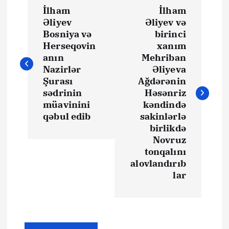
Y
İlham
İlham
a
Əliyev
Əliyev və
Bosniya və
birinci
z
Herseqovin
xanım
anın
Mehriban
ı
Nazirlər
Əliyeva
Şurası
Ağdərənin
sədrinin
Həsənriz
n
müavinini
kəndində
qəbul edib
sakinlərlə
a
birlikdə
Novruz
v
tonqalını
alovlandırıb
i
lar
q
a