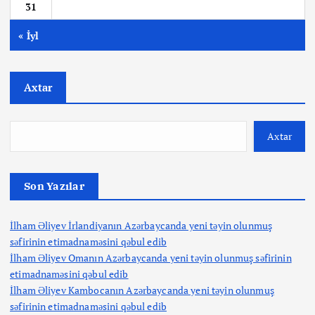
31
« İyl
Axtar
Axtar
Son Yazılar
İlham Əliyev İrlandiyanın Azərbaycanda yeni təyin olunmuş
səfirinin etimadnaməsini qəbul edib
İlham Əliyev Omanın Azərbaycanda yeni təyin olunmuş səfirinin
etimadnaməsini qəbul edib
İlham Əliyev Kambocanın Azərbaycanda yeni təyin olunmuş
səfirinin etimadnaməsini qəbul edib