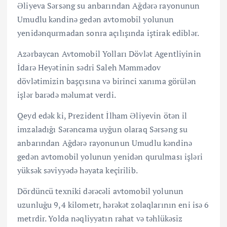
Əliyeva Sərsəng su anbarından Ağdərə rayonunun
Umudlu kəndinə gedən avtomobil yolunun
yenidənqurmadan sonra açılışında iştirak ediblər.
Azərbaycan Avtomobil Yolları Dövlət Agentliyinin
İdarə Heyətinin sədri Saleh Məmmədov
dövlətimizin başçısına və birinci xanıma görülən
işlər barədə məlumat verdi.
Qeyd edək ki, Prezident İlham Əliyevin ötən il
imzaladığı Sərəncama uyğun olaraq Sərsəng su
anbarından Ağdərə rayonunun Umudlu kəndinə
gedən avtomobil yolunun yenidən qurulması işləri
yüksək səviyyədə həyata keçirilib.
Dördüncü texniki dərəcəli avtomobil yolunun
uzunluğu 9,4 kilometr, hərəkət zolaqlarının eni isə 6
metrdir. Yolda nəqliyyatın rahat və təhlükəsiz