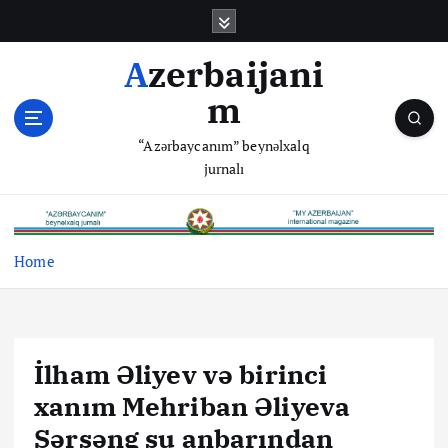
S
k
i
Azerbaijani
p
m
t
o
“Azərbaycanım” beynəlxalq
c
jurnalı
o
n
t
e
Home
n
t
İlham Əliyev və birinci
xanım Mehriban Əliyeva
Sərsəng su anbarından