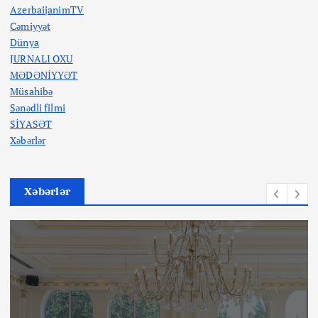
AzerbaijanimTV
Cəmiyyət
Dünya
JURNALI OXU
MƏDƏNİYYƏT
Müsahibə
Sənədli filmi
SİYASƏT
Xəbərlər
Xəbərlər