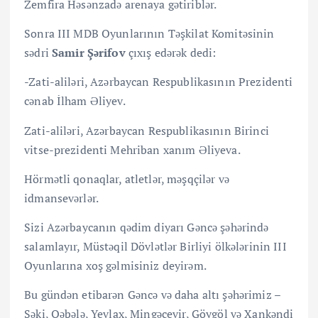
Zemfira Həsənzadə arenaya gətiriblər.
Sonra III MDB Oyunlarının Təşkilat Komitəsinin
sədri
Samir Şərifov
çıxış edərək dedi:
-Zati-aliləri, Azərbaycan Respublikasının Prezidenti
cənab İlham Əliyev.
Zati-aliləri, Azərbaycan Respublikasının Birinci
vitse-prezidenti Mehriban xanım Əliyeva.
Hörmətli qonaqlar, atletlər, məşqçilər və
idmansevərlər.
Sizi Azərbaycanın qədim diyarı Gəncə şəhərində
salamlayır, Müstəqil Dövlətlər Birliyi ölkələrinin III
Oyunlarına xoş gəlmisiniz deyirəm.
Bu gündən etibarən Gəncə və daha altı şəhərimiz –
Şəki, Qəbələ, Yevlax, Mingəçevir, Göygöl və Xankəndi