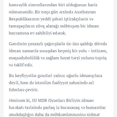
həmrəylik simvollarından biri olduğunun bariz
nümunəsidir. Bir neçə gün ərzində Azərbaycan
Respublikasının yeddi şəhəri iştirakçıların və
tamaşaçıların zövq alacağı möhtəşəm bir idman
bayramına ev sahibliyi edəcək.
Gənclərin çoxsaylı çağırışlarla üz-üzə qaldığı dövrdə
idman zamanla sınaqdan keçmiş bir yolu – intizam,
məqsədyönlülük və sağlam həyat tərzi yolunu təşviq
və təklif edir.
Bu keyfiyyətlər gəncləri yalnız uğurlu idmançılara
deyil, həm də istənilən fəaliyyət sahəsində əsl
liderlərə çevirir.
Əminəm ki, III MDB Oyunları Birliyin idman
hərəkatı tarixində parlaq iz buraxacaq və humanitar
əməkdaşlığın daha da möhkəmlənməsinə xidmət