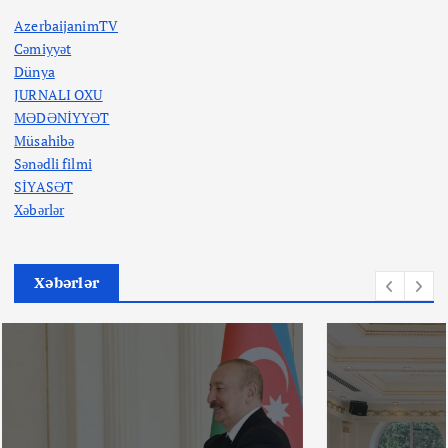
AzerbaijanimTV
Cəmiyyət
Dünya
JURNALI OXU
MƏDƏNİYYƏT
Müsahibə
Sənədli filmi
SİYASƏT
Xəbərlər
Xəbərlər