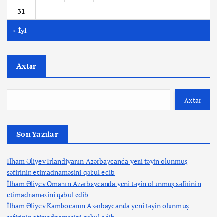
31
« İyl
Axtar
Axtar
Son Yazılar
İlham Əliyev İrlandiyanın Azərbaycanda yeni təyin olunmuş
səfirinin etimadnaməsini qəbul edib
İlham Əliyev Omanın Azərbaycanda yeni təyin olunmuş səfirinin
etimadnaməsini qəbul edib
İlham Əliyev Kambocanın Azərbaycanda yeni təyin olunmuş
səfirinin etimadnaməsini qəbul edib