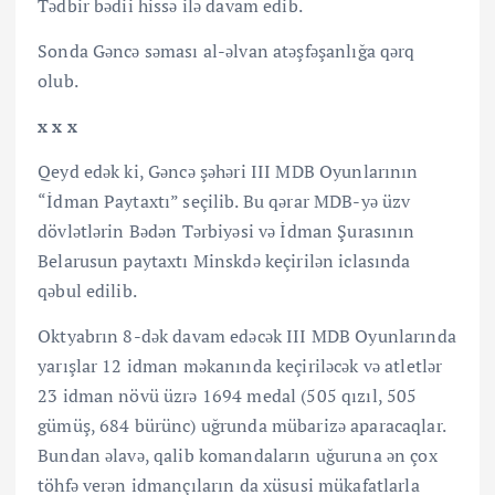
Tədbir bədii hissə ilə davam edib.
Sonda Gəncə səması al-əlvan atəşfəşanlığa qərq
olub.
x x x
Qeyd edək ki, Gəncə şəhəri III MDB Oyunlarının
“İdman Paytaxtı” seçilib. Bu qərar MDB-yə üzv
dövlətlərin Bədən Tərbiyəsi və İdman Şurasının
Belarusun paytaxtı Minskdə keçirilən iclasında
qəbul edilib.
Oktyabrın 8-dək davam edəcək III MDB Oyunlarında
yarışlar 12 idman məkanında keçiriləcək və atletlər
23 idman növü üzrə 1694 medal (505 qızıl, 505
gümüş, 684 bürünc) uğrunda mübarizə aparacaqlar.
Bundan əlavə, qalib komandaların uğuruna ən çox
töhfə verən idmançıların da xüsusi mükafatlarla