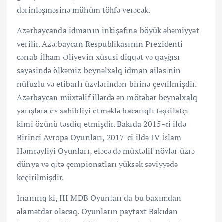
dərinləşməsinə mühüm töhfə verəcək.
Azərbaycanda idmanın inkişafına böyük əhəmiyyət
verilir. Azərbaycan Respublikasının Prezidenti
cənab İlham Əliyevin xüsusi diqqət və qayğısı
sayəsində ölkəmiz beynəlxalq idman ailəsinin
nüfuzlu və etibarlı üzvlərindən birinə çevrilmişdir.
Azərbaycan müxtəlif illərdə ən mötəbər beynəlxalq
yarışlara ev sahibliyi etməklə bacarıqlı təşkilatçı
kimi özünü təsdiq etmişdir. Bakıda 2015-ci ildə
Birinci Avropa Oyunları, 2017-ci ildə IV İslam
Həmrəyliyi Oyunları, eləcə də müxtəlif növlər üzrə
dünya və qitə çempionatları yüksək səviyyədə
keçirilmişdir.
İnanırıq ki, III MDB Oyunları da bu baxımdan
əlamətdar olacaq. Oyunların paytaxt Bakıdan