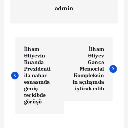
admin
Y
İlham
İlham
a
Əliyevin
Əliyev
Ruanda
Gəncə
z
Prezidenti
Memorial
ilə nahar
Kompleksin
ı
əsnasında
in açılışında
geniş
iştirak edib
tərkibdə
n
görüşü
a
v