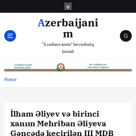
S
k
i
Azerbaijani
p
m
t
o
“Azərbaycanım” beynəlxalq
c
jurnalı
o
n
t
e
Home
n
t
İlham Əliyev və birinci
xanım Mehriban Əliyeva
Gəncədə keçirilən III MDB