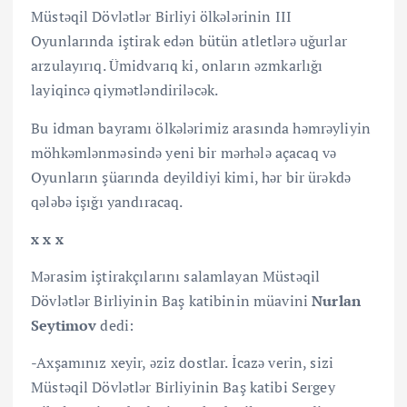
Müstəqil Dövlətlər Birliyi ölkələrinin III
Oyunlarında iştirak edən bütün atletlərə uğurlar
arzulayırıq. Ümidvarıq ki, onların əzmkarlığı
layiqincə qiymətləndiriləcək.
Bu idman bayramı ölkələrimiz arasında həmrəyliyin
möhkəmlənməsində yeni bir mərhələ açacaq və
Oyunların şüarında deyildiyi kimi, hər bir ürəkdə
qələbə işığı yandıracaq.
x x x
Mərasim iştirakçılarını salamlayan Müstəqil
Dövlətlər Birliyinin Baş katibinin müavini
Nurlan
Seytimov
dedi:
-Axşamınız xeyir, əziz dostlar. İcazə verin, sizi
Müstəqil Dövlətlər Birliyinin Baş katibi Sergey