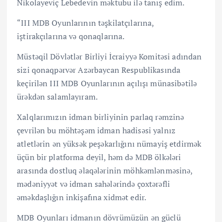
Nikolayeviç Lebedevin məktubu ilə tanış edim.
“III MDB Oyunlarının təşkilatçılarına,
iştirakçılarına və qonaqlarına.
Müstəqil Dövlətlər Birliyi İcraiyyə Komitəsi adından
sizi qonaqpərvər Azərbaycan Respublikasında
keçirilən III MDB Oyunlarının açılışı münasibətilə
ürəkdən salamlayıram.
Xalqlarımızın idman birliyinin parlaq rəmzinə
çevrilən bu möhtəşəm idman hadisəsi yalnız
atletlərin ən yüksək peşəkarlığını nümayiş etdirmək
üçün bir platforma deyil, həm də MDB ölkələri
arasında dostluq əlaqələrinin möhkəmlənməsinə,
mədəniyyət və idman sahələrində çoxtərəfli
əməkdaşlığın inkişafına xidmət edir.
MDB Oyunları idmanın dövrümüzün ən güclü