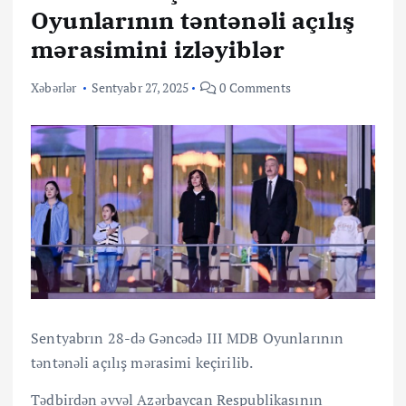
Oyunlarının təntənəli açılış
mərasimini izləyiblər
Xəbərlər
Sentyabr 27, 2025
0 Comments
Sentyabrın 28-də Gəncədə III MDB Oyunlarının
təntənəli açılış mərasimi keçirilib.
Tədbirdən əvvəl Azərbaycan Respublikasının