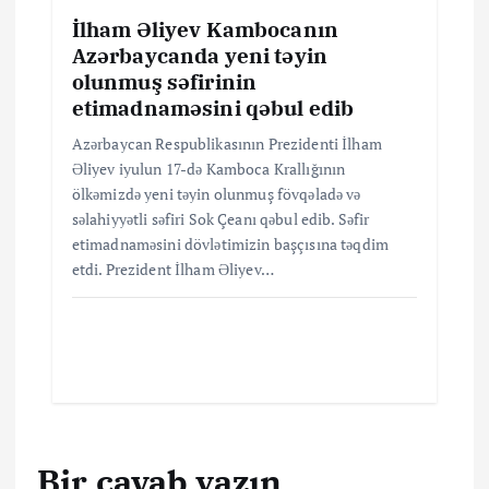
İlham Əliyev Kambocanın
Azərbaycanda yeni təyin
olunmuş səfirinin
etimadnaməsini qəbul edib
Azərbaycan Respublikasının Prezidenti İlham
Əliyev iyulun 17-də Kamboca Krallığının
ölkəmizdə yeni təyin olunmuş fövqəladə və
səlahiyyətli səfiri Sok Çeanı qəbul edib. Səfir
etimadnaməsini dövlətimizin başçısına təqdim
etdi. Prezident İlham Əliyev…
Bir cavab yazın