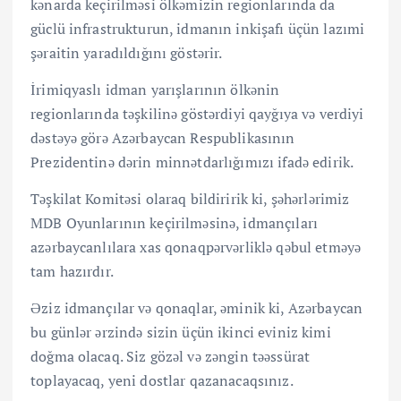
kənarda keçirilməsi ölkəmizin regionlarında da
güclü infrastrukturun, idmanın inkişafı üçün lazımi
şəraitin yaradıldığını göstərir.
İrimiqyaslı idman yarışlarının ölkənin
regionlarında təşkilinə göstərdiyi qayğıya və verdiyi
dəstəyə görə Azərbaycan Respublikasının
Prezidentinə dərin minnətdarlığımızı ifadə edirik.
Təşkilat Komitəsi olaraq bildiririk ki, şəhərlərimiz
MDB Oyunlarının keçirilməsinə, idmançıları
azərbaycanlılara xas qonaqpərvərliklə qəbul etməyə
tam hazırdır.
Əziz idmançılar və qonaqlar, əminik ki, Azərbaycan
bu günlər ərzində sizin üçün ikinci eviniz kimi
doğma olacaq. Siz gözəl və zəngin təəssürat
toplayacaq, yeni dostlar qazanacaqsınız.