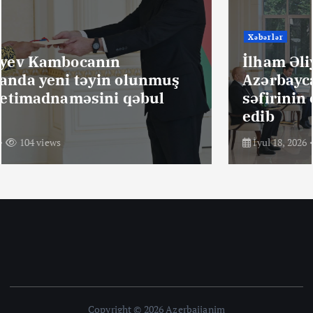
Xəbərlər
İlham Əliyev Braziliyanın
Azərbaycanda yeni təyin olunmuş
səfirinin etimadnaməsini qəbul
edib
İyul 18, 2026
99 views
Copyright © 2026 Azerbaijanim