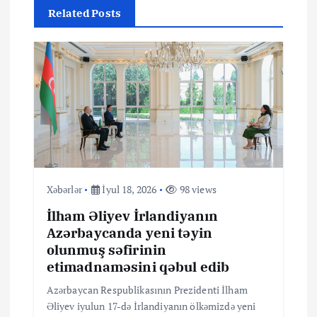
Related Posts
i
q
a
s
i
Xəbərlər
İyul 18, 2026
98 views
y
İlham Əliyev İrlandiyanın
Azərbaycanda yeni təyin
a
olunmuş səfirinin
etimadnaməsini qəbul edib
s
Azərbaycan Respublikasının Prezidenti İlham
ı
Əliyev iyulun 17-də İrlandiyanın ölkəmizdə yeni