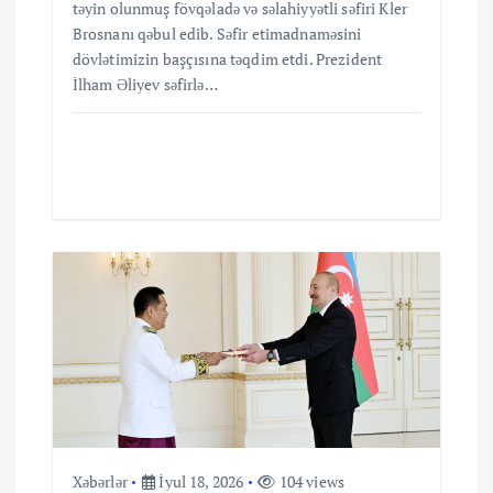
təyin olunmuş fövqəladə və səlahiyyətli səfiri Kler
Brosnanı qəbul edib. Səfir etimadnaməsini
dövlətimizin başçısına təqdim etdi. Prezident
İlham Əliyev səfirlə…
Xəbərlər
İyul 18, 2026
104 views