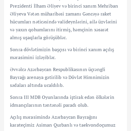
Prezidenti İlham Əliyev və birinci xanım Mehriban
Əliyeva Vətən müharibəsi zamanı Gəncəyə raket
hücumları nəticəsində valideynlərini, ailə üzvlərini
və yaxın qohumlarını itirmiş, həmçinin xəsarət
almış uşaqlarla görüşüblər.
Sonra dövlətimizin başçısı və birinci xanım açılış
mərasimini izləyiblər.
Əvvəlcə Azərbaycan Respublikasının üçrəngli
Bayrağı arenaya gətirilib və Dövlət Himnimizin
sədaları altında ucaldılıb.
Sonra III MDB Oyunlarında iştirak edən ölkələrin
idmançılarının təntənəli paradı olub.
Açılış mərasimində Azərbaycan Bayrağını
karateçimiz Asiman Qurbanlı və taekvondoçumuz