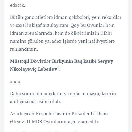
edəcək.
Bütün gənc atletlərə idman qələbələri, yeni rekordlar
və şəxsi inkişaf arzulayıram. Qoy bu Oyunlar həm
idman arenalarında, həm də ölkələrimizin rifahı
naminə görülən yaradıcı işlərdə yeni nailiyyətlərə
ruhlandırsın.
Müstəqil Dövlətlər Birliyinin Baş katibi Sergey
Nikolayeviç Lebedev”.
x x x
Daha sonra idmançıların və onların məşqçilərinin
andiçmə mərasimi olub.
Azərbaycan Respublikasının Prezidenti İlham
Əliyev III MDB Oyunlarını açıq elan edib.