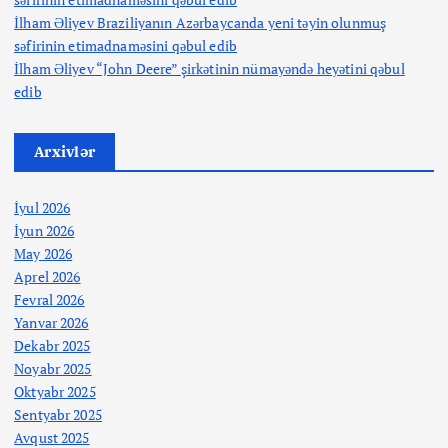
İlham Əliyev Braziliyanın Azərbaycanda yeni təyin olunmuş
səfirinin etimadnaməsini qəbul edib
İlham Əliyev “John Deere” şirkətinin nümayəndə heyətini qəbul
edib
Arxivlər
İyul 2026
İyun 2026
May 2026
Aprel 2026
Fevral 2026
Yanvar 2026
Dekabr 2025
Noyabr 2025
Oktyabr 2025
Sentyabr 2025
Avqust 2025