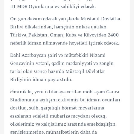
III MDB Oyunlarına ev sahibliyi edəcək.
On gün davam edəcək yarışlarda Müstəqil Dövlətlər
Birliyi ölkələrindən, həmçinin onlara qatılan
Türkiyə, Pakistan, Oman, Kuba və Küveytdən 2400
nəfərlik idman nümayəndə heyətləri iştirak edəcək.
Dahi Azərbaycan şairi və mütəfəkkiri Nizami
Gəncəvinin vətəni, qədim mədəniyyəti və zəngin
tarixi olan Gəncə hazırda Müstəqil Dövlətlər
Birliyinin idman paytaxtıdır.
Əminik ki, yeni istifadəyə verilən möhtəşəm Gəncə
Stadionunda açılışını etdiyimiz bu idman oyunları
dostluq, sülh, qarşılıqlı hörmət meyarlarına
əsaslanan ədalətli mübarizə meydanı olacaq,
ölkələrimiz və xalqlarımız arasında əməkdaşlığın
genişlənməsinə, münasibətlərin daha da