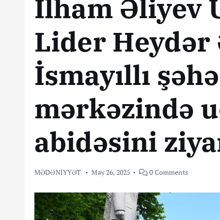
İlham Əliyev
Lider Heydər 
İsmayıllı şəhə
mərkəzində u
abidəsini ziya
MƏDƏNİYYƏT
May 26, 2025
0 Comments