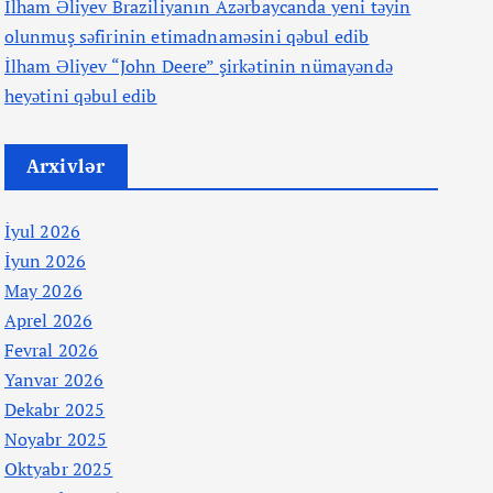
İlham Əliyev Braziliyanın Azərbaycanda yeni təyin
olunmuş səfirinin etimadnaməsini qəbul edib
İlham Əliyev “John Deere” şirkətinin nümayəndə
heyətini qəbul edib
Arxivlər
İyul 2026
İyun 2026
May 2026
Aprel 2026
Fevral 2026
Yanvar 2026
Dekabr 2025
Noyabr 2025
Oktyabr 2025