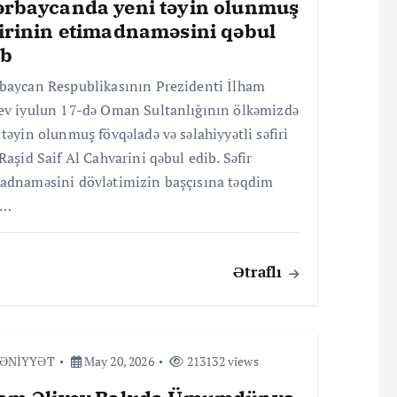
ərbaycanda yeni təyin olunmuş
firinin etimadnaməsini qəbul
ib
baycan Respublikasının Prezidenti İlham
ev iyulun 17-də Oman Sultanlığının ölkəmizdə
 təyin olunmuş fövqəladə və səlahiyyətli səfiri
 Raşid Saif Al Cahvarini qəbul edib. Səfir
adnaməsini dövlətimizin başçısına təqdim
.…
Ətraflı
ƏNİYYƏT
May 20, 2026
213132 views