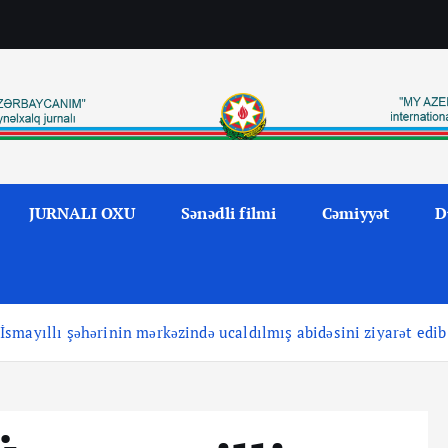
JURNALI OXU
Sənədli filmi
Cəmiyyət
D
smayıllı şəhərinin mərkəzində ucaldılmış abidəsini ziyarət edib