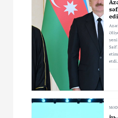
i
Az
sə
q
ed
Azər
a
Əliy
yeni
s
Saif
etim
i
etdi
y
a
s
MƏD