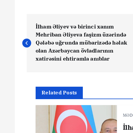
Y
İlham Əliyev və birinci xanım
a
Mehriban Əliyeva faşizm üzərində
Qələbə uğrunda mübarizədə həlak
z
olan Azərbaycan övladlarının
xatirəsini ehtiramla anıblar
ı
n
Related Posts
a
MƏD
v
İl