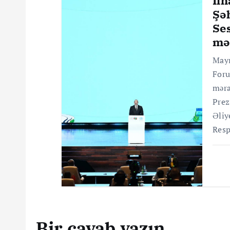
İl
ı
Şə
Ses
mə
Mayı
Foru
məra
Prez
Əliy
Resp
Bir cavab yazın