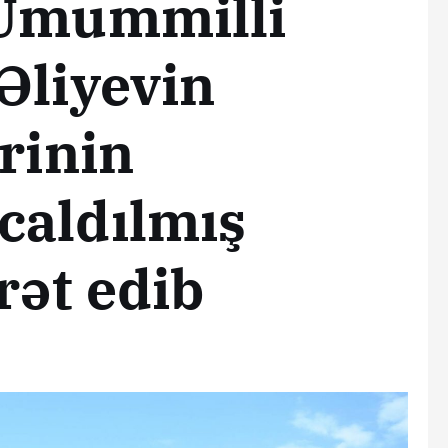
 Ümummilli
Əliyevin
rinin
caldılmış
rət edib