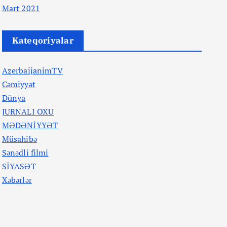
Mart 2021
Kateqoriyalar
AzerbaijanimTV
Cəmiyyət
Dünya
JURNALI OXU
MƏDƏNİYYƏT
Müsahibə
Sənədli filmi
SİYASƏT
Xəbərlər