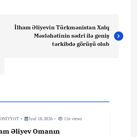
İlham Əliyevin Türkmənistan Xalq
Məsləhətinin sədri ilə geniş
tərkibdə görüşü olub
ƏNİYYƏT
İyul 18, 2026
116 views
ham Əliyev Omanın