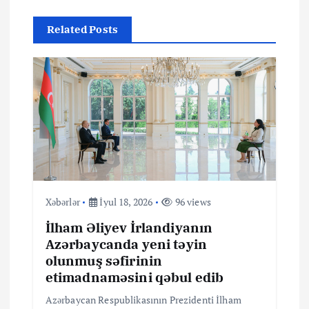
i
q
Related Posts
a
s
i
y
a
Xəbərlər
İyul 18, 2026
96 views
İlham Əliyev İrlandiyanın
s
Azərbaycanda yeni təyin
olunmuş səfirinin
ı
etimadnaməsini qəbul edib
Azərbaycan Respublikasının Prezidenti İlham