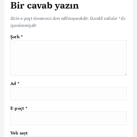
Bir cavab yazın
Sizin e-poçt ünvanınız dərc edilməyəcəkdir.
Gərəkli sahələr
*
ilə
işarələnmişdir
Şərh
*
Ad
*
E-poçt
*
Veb sayt