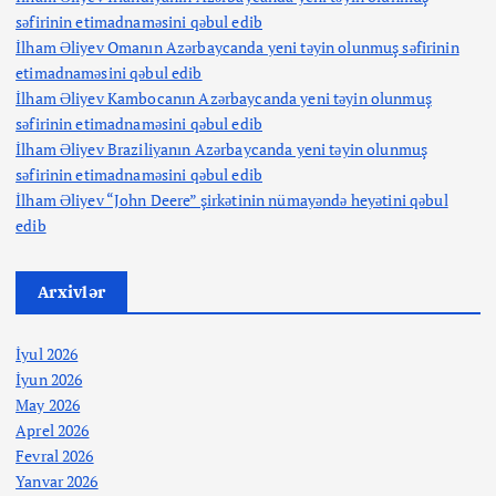
səfirinin etimadnaməsini qəbul edib
İlham Əliyev Omanın Azərbaycanda yeni təyin olunmuş səfirinin
etimadnaməsini qəbul edib
İlham Əliyev Kambocanın Azərbaycanda yeni təyin olunmuş
səfirinin etimadnaməsini qəbul edib
İlham Əliyev Braziliyanın Azərbaycanda yeni təyin olunmuş
səfirinin etimadnaməsini qəbul edib
İlham Əliyev “John Deere” şirkətinin nümayəndə heyətini qəbul
edib
Arxivlər
İyul 2026
İyun 2026
May 2026
Aprel 2026
Fevral 2026
Yanvar 2026