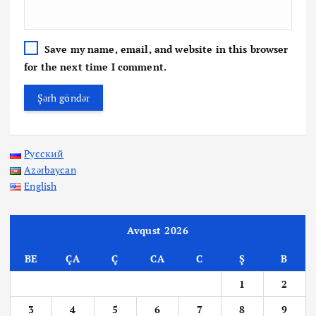
Save my name, email, and website in this browser
for the next time I comment.
Русский
Azərbaycan
English
Avqust 2026
BE
ÇA
Ç
CA
C
Ş
B
1
2
3
4
5
6
7
8
9