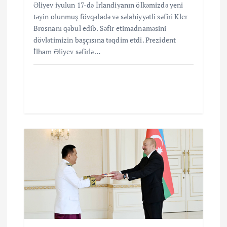
Əliyev iyulun 17-də İrlandiyanın ölkəmizdə yeni
təyin olunmuş fövqəladə və səlahiyyətli səfiri Kler
Brosnanı qəbul edib. Səfir etimadnaməsini
dövlətimizin başçısına təqdim etdi. Prezident
İlham Əliyev səfirlə…