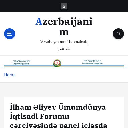
S
k
i
Azerbaijani
p
m
t
o
“Azərbaycanım” beynəlxalq
c
jurnalı
o
n
t
e
Home
n
t
İlham Əliyev Ümumdünya
İqtisadi Forumu
çərçivəsində panel iclasda