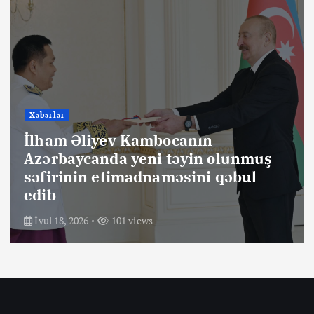
Xəbərlər
İlham Əliyev Kambocanın
Azərbaycanda yeni təyin olunmuş
səfirinin etimadnaməsini qəbul
edib
İyul 18, 2026
101 views