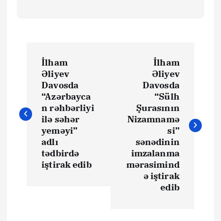
Y
İlham
İlham
a
Əliyev
Əliyev
Davosda
Davosda
z
“Azərbayca
“Sülh
n rəhbərliyi
Şurasının
ı
ilə səhər
Nizamnamə
yeməyi”
si”
adlı
sənədinin
n
tədbirdə
imzalanma
iştirak edib
mərasimind
a
ə iştirak
edib
v