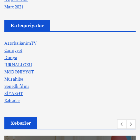
Mart 2021
Kateqoriyalar
AzerbaijanimTV
Cəmiyyət
Dünya
JURNALI OXU
MƏDƏNİYYƏT
Müsahibə
Sənədli filmi
SİYASƏT
Xəbərlər
Xəbərlər