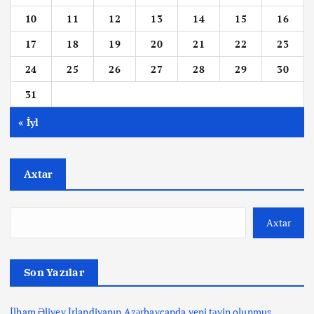
10
11
12
13
14
15
16
17
18
19
20
21
22
23
24
25
26
27
28
29
30
31
« İyl
Axtar
Axtar
Son Yazılar
İlham Əliyev İrlandiyanın Azərbaycanda yeni təyin olunmuş