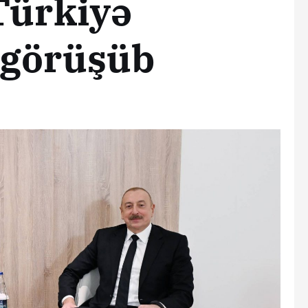
Türkiyə
ə görüşüb