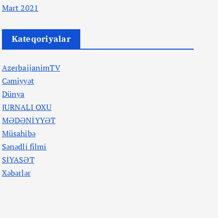
Mart 2021
Kateqoriyalar
AzerbaijanimTV
Cəmiyyət
Dünya
JURNALI OXU
MƏDƏNİYYƏT
Müsahibə
Sənədli filmi
SİYASƏT
Xəbərlər