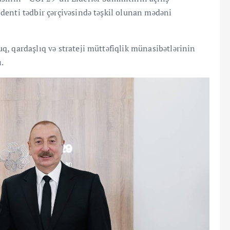
denti tədbir çərçivəsində təşkil olunan mədəni
, qardaşlıq və strateji müttəfiqlik münasibətlərinin
ı.