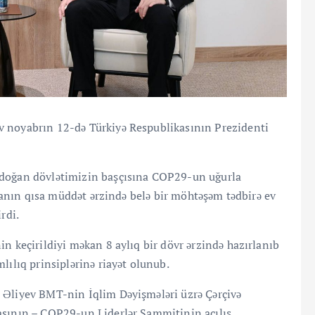
v noyabrın 12-də Türkiyə Respublikasının Prezidenti
rdoğan dövlətimizin başçısına COP29-un uğurla
aycanın qısa müddət ərzində belə bir möhtəşəm tədbirə ev
rdi.
n keçirildiyi məkan 8 aylıq bir dövr ərzində hazırlanıb
lılıq prinsiplərinə riayət olunub.
 Əliyev BMT-nin İqlim Dəyişmələri üzrə Çərçivə
asının – COP29-un Liderlər Sammitinin açılış