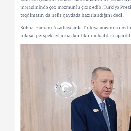
mərasimində çox məzmunlu çıxış edib. Türkiyə Prezi
təqdimatın da nəfis qaydada hazırlandığını dedi.
Söhbət zamanı Azərbaycanla Türkiyə arasında dostluq
inkişaf perspektivlərinə dair fikir mübadiləsi aparıld