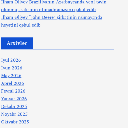
İlham Əliyev Braziliyanın Azərbaycanda yeni təyin
olunmuş səfirinin etimadnaməsini qəbul edib
İlham Əliyev “John Deere” şirkətinin nümayəndə
heyətini qəbul edib
Arxivlər
İyul 2026
İyun 2026
May 2026
Aprel 2026
Fevral 2026
Yanvar 2026
Dekabr 2025
Noyabr 2025
Oktyabr 2025