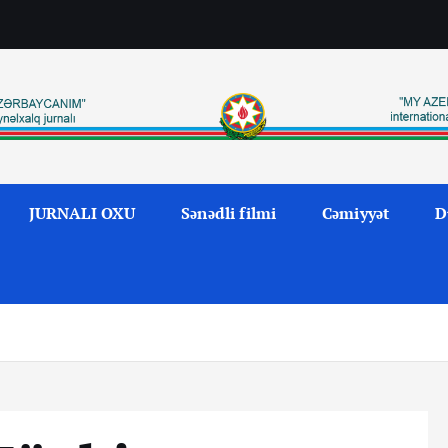
JURNALI OXU
Sənədli filmi
Cəmiyyət
D