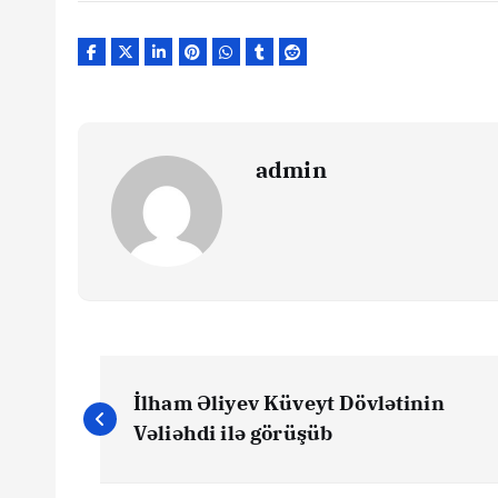
admin
Y
İlham Əliyev Küveyt Dövlətinin
a
Vəliəhdi ilə görüşüb