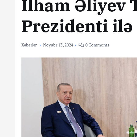
İlham Əliyev 
Prezidenti il
Xəbərlər
Noyabr 13, 2024
0 Comments