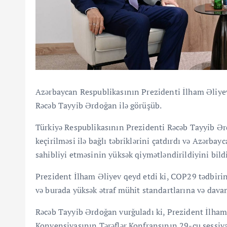
Azərbaycan Respublikasının Prezidenti İlham Əliye
Rəcəb Tayyib Ərdoğan ilə görüşüb.
Türkiyə Respublikasının Prezidenti Rəcəb Tayyib Ə
keçirilməsi ilə bağlı təbriklərini çatdırdı və Azərb
sahibliyi etməsinin yüksək qiymətləndirildiyini bildi
Prezident İlham Əliyev qeyd etdi ki, COP29 tədbirini
və burada yüksək ətraf mühit standartlarına və davam
Rəcəb Tayyib Ərdoğan vurğuladı ki, Prezident İlham
Konvensiyasının Tərəflər Konfransının 29-cu sessiy