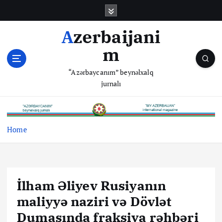
S
k
i
Azerbaijani
p
m
t
o
“Azərbaycanım” beynəlxalq
c
jurnalı
o
n
t
e
Home
n
t
İlham Əliyev Rusiyanın
maliyyə naziri və Dövlət
Dumasında fraksiya rəhbəri