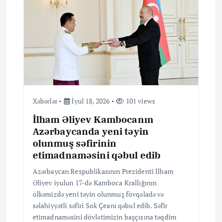
Xəbərlər
İyul 18, 2026
101 views
İlham Əliyev Kambocanın
Azərbaycanda yeni təyin
olunmuş səfirinin
etimadnaməsini qəbul edib
Azərbaycan Respublikasının Prezidenti İlham
Əliyev iyulun 17-də Kamboca Krallığının
ölkəmizdə yeni təyin olunmuş fövqəladə və
səlahiyyətli səfiri Sok Çeanı qəbul edib. Səfir
etimadnaməsini dövlətimizin başçısına təqdim