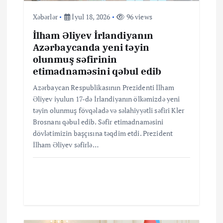
s
Xəbərlər
İyul 18, 2026
96 views
i
İlham Əliyev İrlandiyanın
Azərbaycanda yeni təyin
y
olunmuş səfirinin
etimadnaməsini qəbul edib
a
Azərbaycan Respublikasının Prezidenti İlham
Əliyev iyulun 17-də İrlandiyanın ölkəmizdə yeni
s
təyin olunmuş fövqəladə və səlahiyyətli səfiri Kler
Brosnanı qəbul edib. Səfir etimadnaməsini
ı
dövlətimizin başçısına təqdim etdi. Prezident
İlham Əliyev səfirlə…