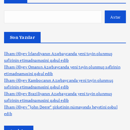
Axtar
Son Yazılar
İlham Əliyev İrlandiyanın Azərbaycanda yeni təyin olunmuş
səfirinin etimadnaməsini qəbul edib
İlham Əliyev Omanın Azərbaycanda yeni təyin olunmuş səfirinin
etimadnaməsini qəbul edib
İlham Əliyev Kambocanın Azərbaycanda yeni təyin olunmuş
səfirinin etimadnaməsini qəbul edib
İlham Əliyev Braziliyanın Azərbaycanda yeni təyin olunmuş
səfirinin etimadnaməsini qəbul edib
İlham Əliyev “John Deere” şirkətinin nümayəndə heyətini qəbul
edib