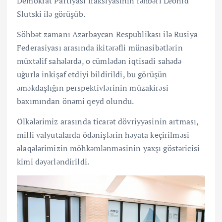
Demokrat Partiyası fraksiyasının rəhbəri Leonid
Slutski ilə görüşüb.
Söhbət zamanı Azərbaycan Respublikası ilə Rusiya
Federasiyası arasında ikitərəfli münasibətlərin
müxtəlif sahələrdə, o cümlədən iqtisadi sahədə
uğurla inkişaf etdiyi bildirildi, bu görüşün
əməkdaşlığın perspektivlərinin müzakirəsi
baxımından önəmi qeyd olundu.
Ölkələrimiz arasında ticarət dövriyyəsinin artması,
milli valyutalarda ödənişlərin həyata keçirilməsi
əlaqələrimizin möhkəmlənməsinin yaxşı göstəricisi
kimi dəyərləndirildi.