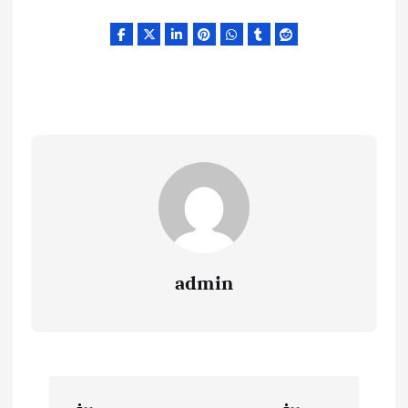
admin
Y