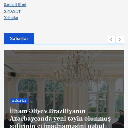
Sənədli filmi
SİYASƏT
Xəbərlər
Xəbərlər
Xəbərlər
İlham Əliyev Braziliyanın
Azərbaycanda yeni təyin olunmuş
səfirinin etimadnaməsini qəbul