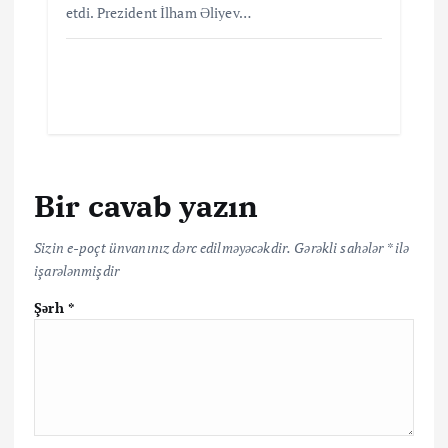
etdi. Prezident İlham Əliyev…
Bir cavab yazın
Sizin e-poçt ünvanınız dərc edilməyəcəkdir.
Gərəkli sahələr
*
ilə
işarələnmişdir
Şərh
*