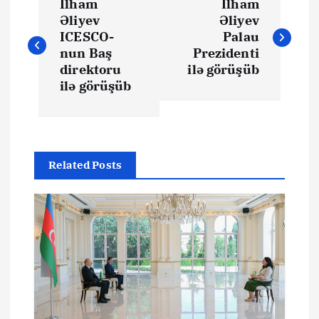
İlham
İlham
a
Əliyev
Əliyev
ICESCO-
Palau
z
nun Baş
Prezidenti
direktoru
ilə görüşüb
ı
ilə görüşüb
n
a
Related Posts
v
i
q
a