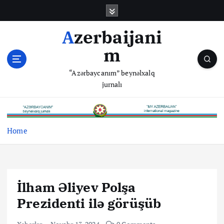
S
k
i
Azerbaijani
p
m
t
o
“Azərbaycanım” beynəlxalq
c
jurnalı
o
n
t
e
Home
n
t
İlham Əliyev Polşa
Prezidenti ilə görüşüb