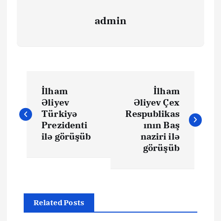
admin
Y
İlham
İlham
a
Əliyev
Əliyev Çex
Türkiyə
Respublikas
z
Prezidenti
ının Baş
ilə görüşüb
naziri ilə
ı
görüşüb
n
a
Related Posts