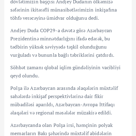
dövlətimizin başçısı Andjey Dudanın ölkəmizə
səfərinin ikitərəfli münasibətlərimizin inkişafına
töhfə verəcəyinə ümidvar olduğunu dedi.
Andjey Duda COP29-a dəvətə görə Azərbaycan
Prezidentinə minnətdarlığını ifadə edərək, bu
tədbirin yüksək səviyyədə təşkil olunduğunu
vurğuladı və bununla bağlı təbriklərini çatdırdı.
Söhbət zamanı qlobal iqlim gündəliyinin vacibliyi
qeyd olundu.
Polşa ilə Azərbaycan arasında əlaqələrin müxtəlif
sahələrdə inkişaf perspektivlərinə dair fikir
mübadiləsi aparıldı, Azərbaycan-Avropa İttifaqı
əlaqələri və regional məsələlər müzakirə edildi.
Azərbaycanda olan Polşa irsi, həmçinin polyak
memarların Bakı şəhərində müxtəlif abidələrin