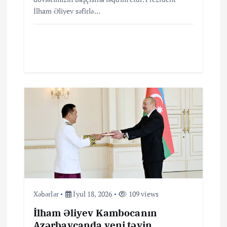
ı
İlham Əliyev səfirlə…
Xəbərlər
İyul 18, 2026
109 views
İlham Əliyev Kambocanın
Azərbaycanda yeni təyin