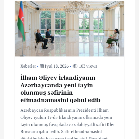
v
i
q
a
s
Xəbərlər
İyul 18, 2026
103 views
i
İlham Əliyev İrlandiyanın
Azərbaycanda yeni təyin
y
olunmuş səfirinin
etimadnaməsini qəbul edib
a
Azərbaycan Respublikasının Prezidenti İlham
Əliyev iyulun 17-də İrlandiyanın ölkəmizdə yeni
s
təyin olunmuş fövqəladə və səlahiyyətli səfiri Kler
Brosnanı qəbul edib. Səfir etimadnaməsini
dövlətimizin başçısına təqdim etdi. Prezident