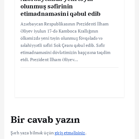
olunmuş səfirinin
etimadnaməsini qəbul edib
Azərbaycan Respublikasının Prezidenti İlham
Əliyev iyulun 17-də Kamboca Krallığının
ölkəmizdə yeni təyin olunmuş fövqəladə və
səlahiyyətli səfiri Sok Çeanı qəbul edib. Səfir
etimadnaməsini dövlətimizin başçısına təqdim
etdi. Prezident İlham Əliyev…
Bir cavab yazın
Şərh yaza bilmək üçün
giriş etməlisiniz
.