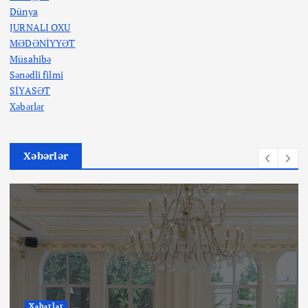
Dünya
JURNALI OXU
MƏDƏNİYYƏT
Müsahibə
Sənədli filmi
SİYASƏT
Xəbərlər
Xəbərlər
Xəbərlər