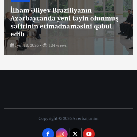
İlham Əliyev Braziliyanın
Azərbaycanda yeni təyin olunmuş
səfirinin etimadnaməsini qəbul
edib
İyul 18, 2026
104 views
Copyright © 2026 Azerbaijanim