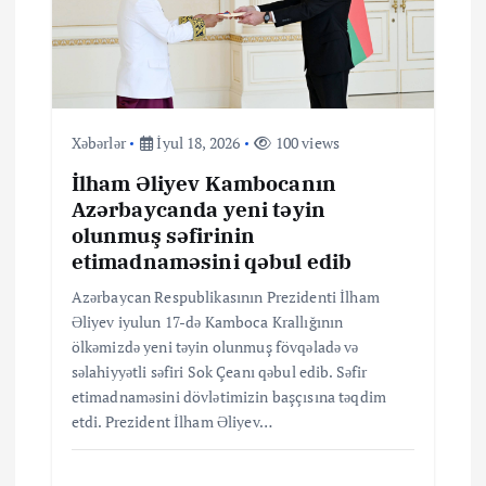
Xəbərlər
İyul 18, 2026
100 views
İlham Əliyev Kambocanın
Azərbaycanda yeni təyin
olunmuş səfirinin
etimadnaməsini qəbul edib
Azərbaycan Respublikasının Prezidenti İlham
Əliyev iyulun 17-də Kamboca Krallığının
ölkəmizdə yeni təyin olunmuş fövqəladə və
səlahiyyətli səfiri Sok Çeanı qəbul edib. Səfir
etimadnaməsini dövlətimizin başçısına təqdim
etdi. Prezident İlham Əliyev…