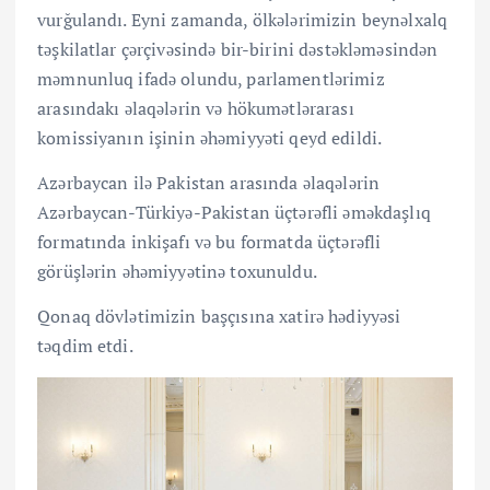
vurğulandı. Eyni zamanda, ölkələrimizin beynəlxalq
təşkilatlar çərçivəsində bir-birini dəstəkləməsindən
məmnunluq ifadə olundu, parlamentlərimiz
arasındakı əlaqələrin və hökumətlərarası
komissiyanın işinin əhəmiyyəti qeyd edildi.
Azərbaycan ilə Pakistan arasında əlaqələrin
Azərbaycan-Türkiyə-Pakistan üçtərəfli əməkdaşlıq
formatında inkişafı və bu formatda üçtərəfli
görüşlərin əhəmiyyətinə toxunuldu.
Qonaq dövlətimizin başçısına xatirə hədiyyəsi
təqdim etdi.