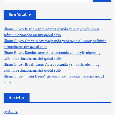
Son Yazılar
İlham Əliyev İrlandiyanın Azərbaycanda yeni təyin olunmuş
səfirinin etimadnaməsini qəbul edib
İlham Əliyev Omanın Azərbaycanda yeni təyin olunmuş səfirinin
etimadnaməsini qəbul edib
İlham Əliyev Kambocanın Azərbaycanda yeni təyin olunmuş
səfirinin etimadnaməsini qəbul edib
İlham Əliyev Braziliyanın Azərbaycanda yeni təyin olunmuş
səfirinin etimadnaməsini qəbul edib
İlham Əliyev “John Deere” şirkətinin nümayəndə heyətini qəbul
edib
Arxivlər
İyul 2026