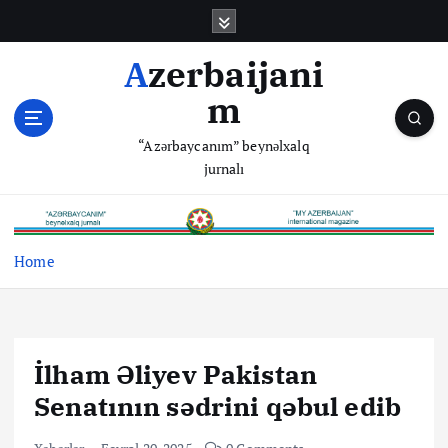
S
k
i
Azerbaijani
p
m
t
o
“Azərbaycanım” beynəlxalq
c
jurnalı
o
n
t
e
Home
n
t
İlham Əliyev Pakistan
Senatının sədrini qəbul edib