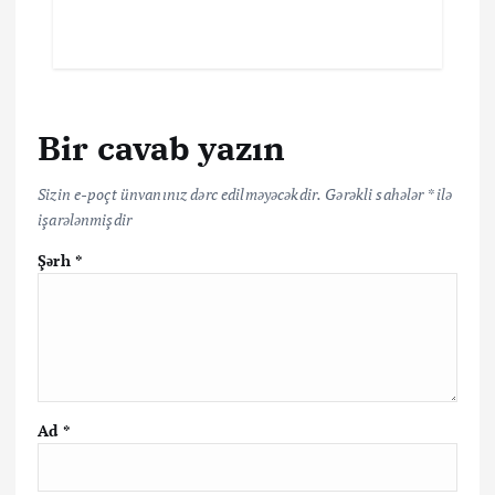
Bir cavab yazın
Sizin e-poçt ünvanınız dərc edilməyəcəkdir.
Gərəkli sahələr
*
ilə
işarələnmişdir
Şərh
*
Ad
*