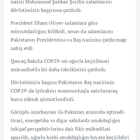
naziri Məhəmməd Şahbaz Şərifin salamlarını
dövlətimizin başçısına çatdırdı.
Prezident İlham Əliyev salamlara görə
minnətdarlığını bildirdi, onun da salamlarını
Pakistanın Prezidentinə və Baş nazirinə çatdırmağı
xahiş etdi.
Qonaq Bakıda COP29-un uğurla keçirilməsi
münasibətilə bir daha təbriklərini çatdırdı.
Dövlətimizin başçısı Pakistanın Baş nazirinin
COP29-da iştirakını məmnunluqla xatırlayaraq
bunu yüksək qiymətləndirdi.
Görüşdə Azərbaycan ilə Pakistan arasında iqtisadi-
ticari, energetika və digər sahələrdə əməkdaşlığın
inkişaf perspektivlərinə dair fikir mübadiləsi
aparıldı, uğurlu hərbi əməkdaşlığın həyata keçirildiyi