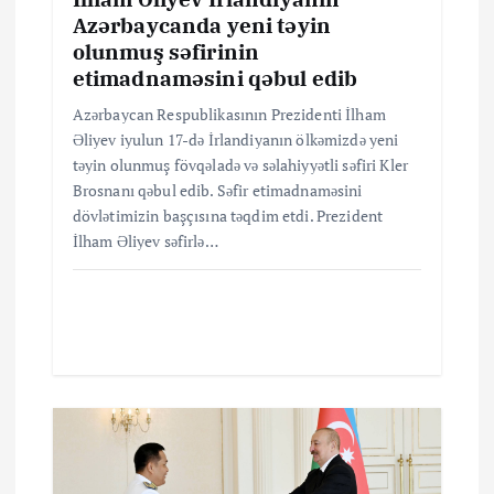
Azərbaycanda yeni təyin
s
olunmuş səfirinin
etimadnaməsini qəbul edib
ı
Azərbaycan Respublikasının Prezidenti İlham
Əliyev iyulun 17-də İrlandiyanın ölkəmizdə yeni
təyin olunmuş fövqəladə və səlahiyyətli səfiri Kler
Brosnanı qəbul edib. Səfir etimadnaməsini
dövlətimizin başçısına təqdim etdi. Prezident
İlham Əliyev səfirlə…