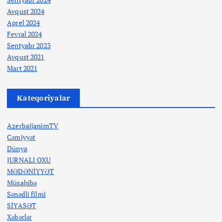
Avqust 2024
Aprel 2024
Fevral 2024
Sentyabr 2023
Avqust 2021
Mart 2021
Kateqoriyalar
AzerbaijanimTV
Cəmiyyət
Dünya
JURNALI OXU
MƏDƏNİYYƏT
Müsahibə
Sənədli filmi
SİYASƏT
Xəbərlər