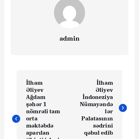
admin
Y
İlham
İlham
a
Əliyev
Əliyev
Ağdam
İndoneziya
z
şəhər 1
Nümayəndə
nömrəli tam
lər
ı
orta
Palatasının
məktəbdə
sədrini
aparılan
qəbul edib
n