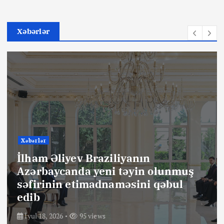
Xəbərlər
Xəbərlər
İlham Əliyev Braziliyanın
Azərbaycanda yeni təyin olunmuş
səfirinin etimadnaməsini qəbul
edib
İyul 18, 2026
95 views