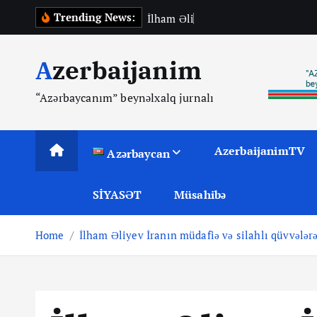
S
Trending News:
İ
l
h
a
m
Ə
l
i
y
e
v
O
m
a
n
ı
k
i
Azerbaijanim
p
t
“Azərbaycanım” beynəlxalq jurnalı
o
c
o
AzerbaijanimTV
Azərbaycan
n
t
SİYASƏT
Müsahibə
e
n
Home
İlham Əliyev İranın müdafiə və silahlı qüvvələr
t