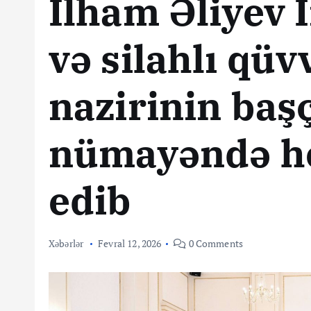
İlham Əliyev 
və silahlı qüv
nazirinin başç
nümayəndə he
edib
Xəbərlər
Fevral 12, 2026
0 Comments