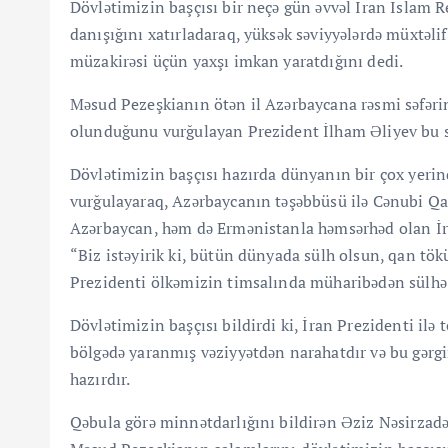
Dövlətimizin başçısı bir neçə gün əvvəl İran İslam 
danışığını xatırladaraq, yüksək səviyyələrdə müxtəlif
müzakirəsi üçün yaxşı imkan yaratdığını dedi.
Məsud Pezeşkianın ötən il Azərbaycana rəsmi səfərini
olunduğunu vurğulayan Prezident İlham Əliyev bu səf
Dövlətimizin başçısı hazırda dünyanın bir çox yeri
vurğulayaraq, Azərbaycanın təşəbbüsü ilə Cənubi Q
Azərbaycan, həm də Ermənistanla həmsərhəd olan İra
“Biz istəyirik ki, bütün dünyada sülh olsun, qan t
Prezidenti ölkəmizin timsalında müharibədən sülh
Dövlətimizin başçısı bildirdi ki, İran Prezidenti il
bölgədə yaranmış vəziyyətdən narahatdır və bu gərgi
hazırdır.
Qəbula görə minnətdarlığını bildirən Əziz Nəsirzadə