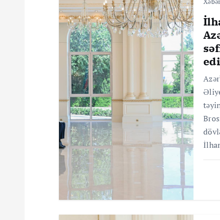
Xəbər
a
İlh
v
Az
sə
i
ed
Azər
q
Əliy
təyi
a
Bros
dövl
s
İlha
i
y