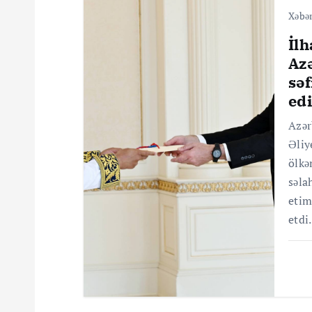
a
Xəbər
İl
s
Az
sə
ı
ed
Azər
Əliy
ölkə
səla
etim
etdi