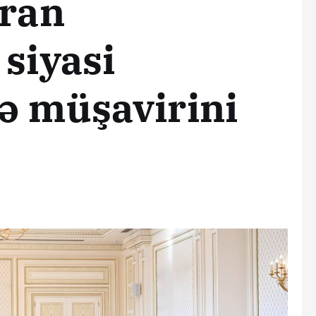
İran
 siyasi
ə müşavirini