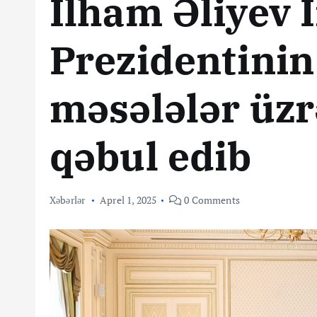
İlham Əliyev 
Prezidentinin
məsələlər üzr
qəbul edib
Xəbərlər
Aprel 1, 2025
0 Comments