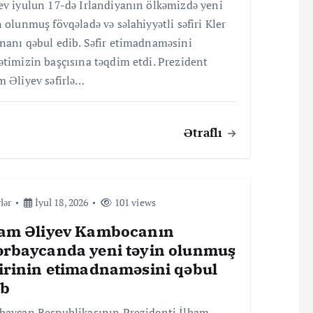
ev iyulun 17-də İrlandiyanın ölkəmizdə yeni
n olunmuş fövqəladə və səlahiyyətli səfiri Kler
nanı qəbul edib. Səfir etimadnaməsini
ətimizin başçısına təqdim etdi. Prezident
m Əliyev səfirlə…
Ətraflı
lər
İyul 18, 2026
101 views
ham Əliyev Kambocanın
ərbaycanda yeni təyin olunmuş
firinin etimadnaməsini qəbul
ib
baycan Respublikasının Prezidenti İlham