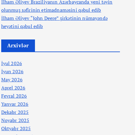
İlham Əliyev Braziliyanın Azərbaycanda yeni təyin
olunmuş səfirinin etimadnaməsini qəbul edib
İlham Əliyev “John Deere” şirkətinin nümayəndə
heyətini qəbul edib
Arxivlər
İyul 2026
İyun 2026
May 2026
Aprel 2026
Fevral 2026
Yanvar 2026
Dekabr 2025
Noyabr 2025
Oktyabr 2025