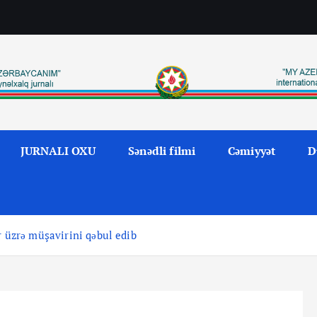
JURNALI OXU
Sənədli filmi
Cəmiyyət
D
r üzrə müşavirini qəbul edib