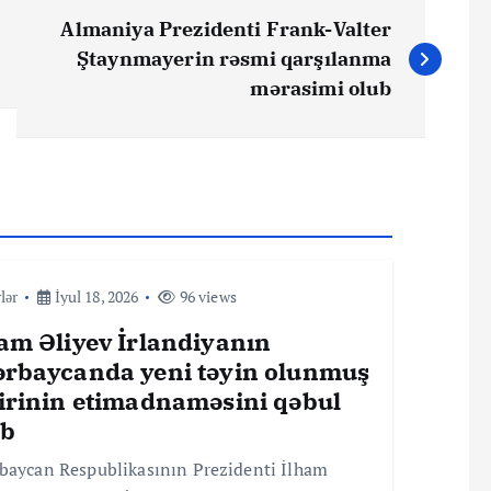
Almaniya Prezidenti Frank-Valter
Ştaynmayerin rəsmi qarşılanma
mərasimi olub
lər
İyul 18, 2026
96 views
am Əliyev İrlandiyanın
ərbaycanda yeni təyin olunmuş
firinin etimadnaməsini qəbul
ib
baycan Respublikasının Prezidenti İlham