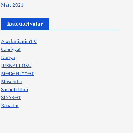
Mart 2021
Kateqoriyalar
AzerbaijanimTV
Cəmiyyət
Dünya
JURNALI OXU
MƏDƏNİYYƏT
Müsahibə
Sənədli filmi
SİYASƏT
Xəbərlər