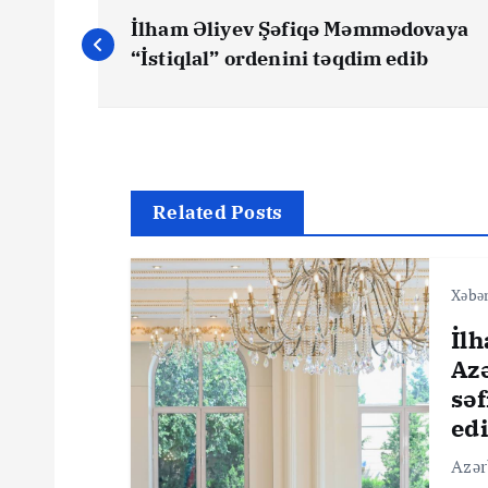
Y
İlham Əliyev Şəfiqə Məmmədovaya
a
“İstiqlal” ordenini təqdim edib
z
ı
Related Posts
n
Xəbər
a
İlh
v
Az
sə
i
ed
Azər