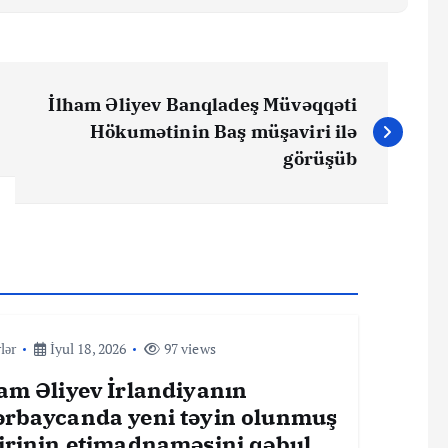
İlham Əliyev Banqladeş Müvəqqəti
Hökumətinin Baş müşaviri ilə
görüşüb
lər
İyul 18, 2026
97 views
am Əliyev İrlandiyanın
ərbaycanda yeni təyin olunmuş
firinin etimadnaməsini qəbul