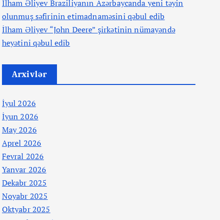
İlham Əliyev Braziliyanın Azərbaycanda yeni təyin
olunmuş səfirinin etimadnaməsini qəbul edib
İlham Əliyev “John Deere” şirkətinin nümayəndə
heyətini qəbul edib
Arxivlər
İyul 2026
İyun 2026
May 2026
Aprel 2026
Fevral 2026
Yanvar 2026
Dekabr 2025
Noyabr 2025
Oktyabr 2025