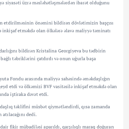
yə siyasəti üzrə məsləhətləşmələrdən ibarət olduğunu
m etdirilməsinin önəmini bildirən dövlətimizin başçısı
inkişaf etməkdə olan ölkələrə əlavə maliyyə təminatı
rlığını bildirən Kristalina Georgiyeva bu tədbirin
bağlı təbriklərini çatdırdı və onun uğurla başa
lyuta Fondu arasında maliyyə sahəsində əməkdaşlığın
eyd etdi və ölkəmizi BVF vasitəsilə inkişaf etməkdə olan
ında iştiraka dəvət etdi.
daşlıq təklifini müsbət qiymətləndirdi, qısa zamanda
 atılacağını dedi.
ir fikir mübadiləsi aparıldı, qarşılıqlı maraq doğuran