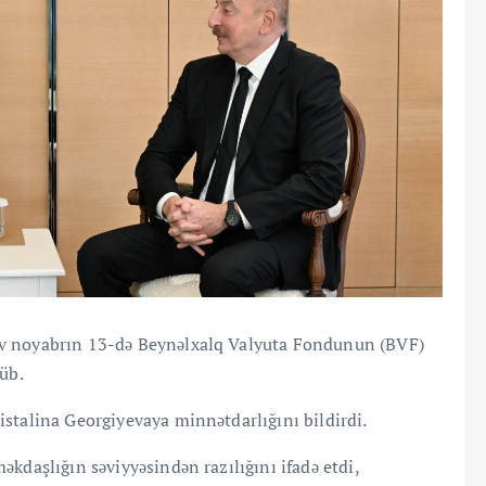
ev noyabrın 13-də Beynəlxalq Valyuta Fondunun (BVF)
şüb.
stalina Georgiyevaya minnətdarlığını bildirdi.
kdaşlığın səviyyəsindən razılığını ifadə etdi,