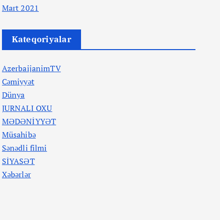
Mart 2021
Kateqoriyalar
AzerbaijanimTV
Cəmiyyət
Dünya
JURNALI OXU
MƏDƏNİYYƏT
Müsahibə
Sənədli filmi
SİYASƏT
Xəbərlər