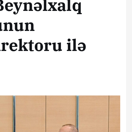
Beynəlxalq
unun
rektoru ilə