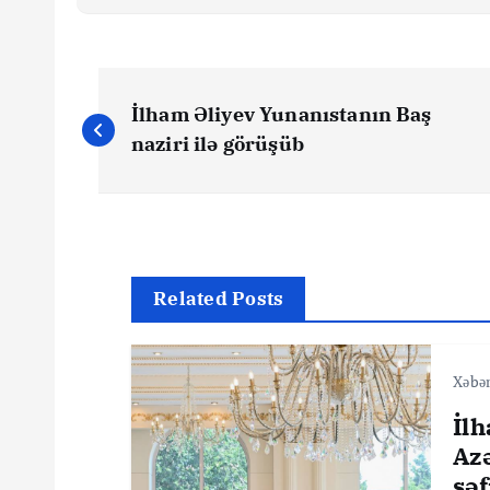
Y
İlham Əliyev Yunanıstanın Baş
a
naziri ilə görüşüb
z
ı
Related Posts
n
Xəbər
a
İlh
v
Az
sə