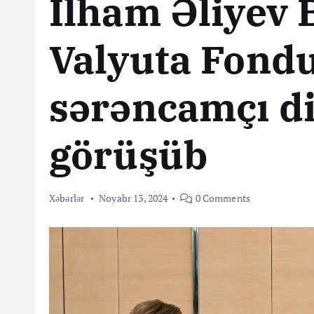
İlham Əliyev 
Valyuta Fond
sərəncamçı di
görüşüb
Xəbərlər
Noyabr 13, 2024
0 Comments