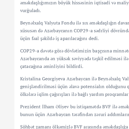
əməkdaşlığımızın böyük hissəsinin iqtisadi və maliy
vurğuladı.
Beynəlxalq Valyuta Fondu ilə sıx əməkdaşlığın dava
xüsusən də Azərbaycanın COP29-a sədrliyi dövründə 
üçün fəal şəkildə iş aparılacağını dedi.
COP29-a dəvətə görə dövlətimizin başçısına minnətda
Azərbaycanda ən yüksək səviyyədə təşkil edilməsi ilə 
çatacağına əminliyini bildirdi.
Kristalina Georgiyeva Azərbaycan ilə Beynəlxalq Va
genişləndirilməsi üçün əlavə potensialın olduğunu q
ölkələrə iqlim çağırışları ilə bağlı yardım proqramlar
Prezident İlham Əliyev bu istiqamətdə BVF ilə əmək
bunun üçün Azərbaycan tərəfindən zəruri addımların
Söhbət zamanı ölkəmizlə BVF arasında əməkdaşlığa da