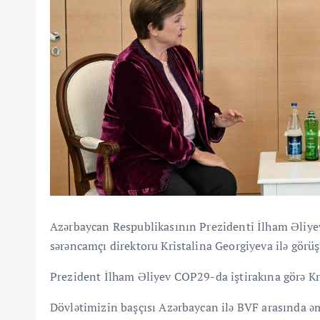
Azərbaycan Respublikasının Prezidenti İlham Əliy
sərəncamçı direktoru Kristalina Georgiyeva ilə görü
Prezident İlham Əliyev COP29-da iştirakına görə Kri
Dövlətimizin başçısı Azərbaycan ilə BVF arasında əmə