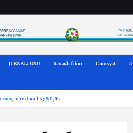
JURNALI OXU
Sənədli filmi
Cəmiyyət
D
ncamçı direktoru ilə görüşüb