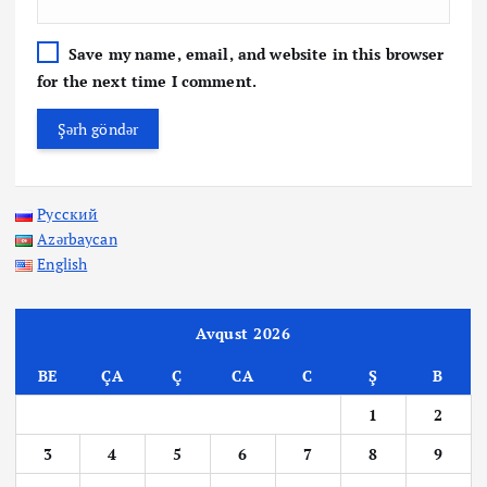
Save my name, email, and website in this browser
for the next time I comment.
Русский
Azərbaycan
English
Avqust 2026
BE
ÇA
Ç
CA
C
Ş
B
1
2
3
4
5
6
7
8
9