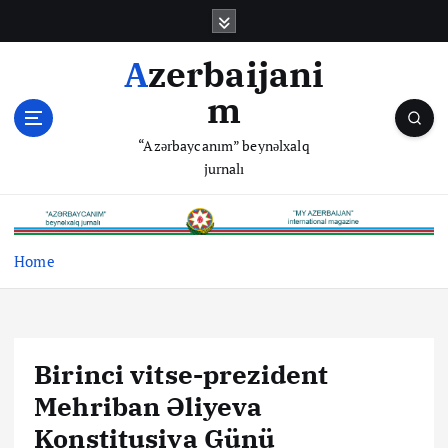
S
k
i
Azerbaijani
p
m
t
o
“Azərbaycanım” beynəlxalq
c
jurnalı
o
n
t
e
Home
n
t
Birinci vitse-prezident
Mehriban Əliyeva
Konstitusiya Günü