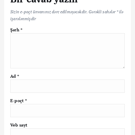
Sizin e-poçt ünvanınız dərc edilməyəcəkdir.
Gərəkli sahələr
*
ilə
işarələnmişdir
Şərh
*
Ad
*
E-poçt
*
Veb sayt