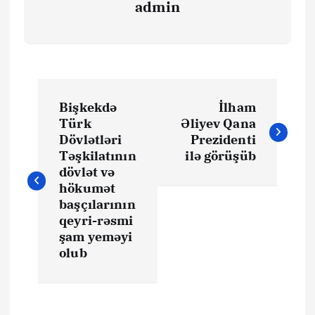
admin
Y
Bişkekdə
İlham
a
Türk
Əliyev Qana
Dövlətləri
Prezidenti
z
Təşkilatının
ilə görüşüb
dövlət və
ı
hökumət
başçılarının
qeyri-rəsmi
n
şam yeməyi
olub
a
v