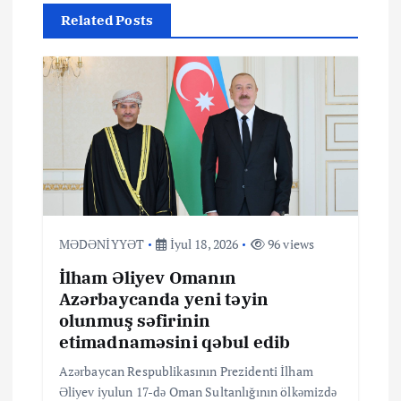
i
Related Posts
q
a
s
i
y
MƏDƏNİYYƏT
İyul 18, 2026
96 views
İlham Əliyev Omanın
a
Azərbaycanda yeni təyin
olunmuş səfirinin
s
etimadnaməsini qəbul edib
ı
Azərbaycan Respublikasının Prezidenti İlham
Əliyev iyulun 17-də Oman Sultanlığının ölkəmizdə