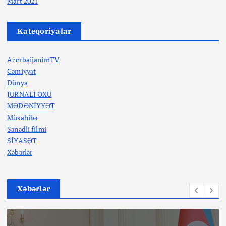
Mart 2021
Kateqoriyalar
AzerbaijanimTV
Cəmiyyət
Dünya
JURNALI OXU
MƏDƏNİYYƏT
Müsahibə
Sənədli filmi
SİYASƏT
Xəbərlər
Xəbərlər