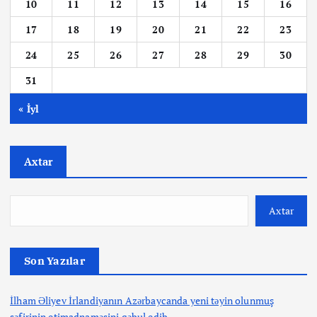
10
11
12
13
14
15
16
17
18
19
20
21
22
23
24
25
26
27
28
29
30
31
« İyl
Axtar
Axtar
Son Yazılar
İlham Əliyev İrlandiyanın Azərbaycanda yeni təyin olunmuş
səfirinin etimadnaməsini qəbul edib