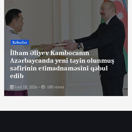
Xəbərlər
İlham Əliyev Kambocanın
Azərbaycanda yeni təyin olunmuş
səfirinin etimadnaməsini qəbul
edib
İyul 18, 2026
100 views