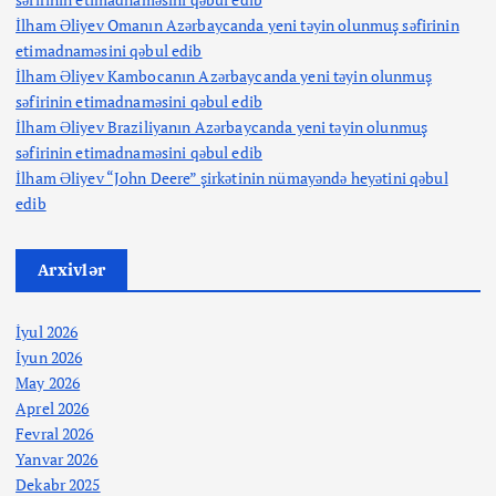
İlham Əliyev Omanın Azərbaycanda yeni təyin olunmuş səfirinin
etimadnaməsini qəbul edib
İlham Əliyev Kambocanın Azərbaycanda yeni təyin olunmuş
səfirinin etimadnaməsini qəbul edib
İlham Əliyev Braziliyanın Azərbaycanda yeni təyin olunmuş
səfirinin etimadnaməsini qəbul edib
İlham Əliyev “John Deere” şirkətinin nümayəndə heyətini qəbul
edib
Arxivlər
İyul 2026
İyun 2026
May 2026
Aprel 2026
Fevral 2026
Yanvar 2026
Dekabr 2025