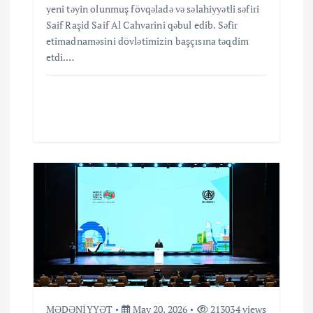
yeni təyin olunmuş fövqəladə və səlahiyyətli səfiri
Saif Raşid Saif Al Cahvarini qəbul edib. Səfir
etimadnaməsini dövlətimizin başçısına təqdim
etdi.…
MƏDƏNİYYƏT
May 20, 2026
213034 views