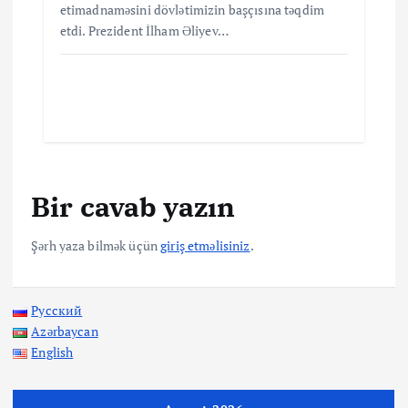
etimadnaməsini dövlətimizin başçısına təqdim
etdi. Prezident İlham Əliyev…
Bir cavab yazın
Şərh yaza bilmək üçün
giriş etməlisiniz
.
Русский
Azərbaycan
English