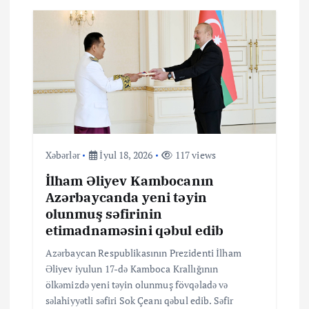
Xəbərlər
İyul 18, 2026
117 views
İlham Əliyev Kambocanın
Azərbaycanda yeni təyin
olunmuş səfirinin
etimadnaməsini qəbul edib
Azərbaycan Respublikasının Prezidenti İlham
Əliyev iyulun 17-də Kamboca Krallığının
ölkəmizdə yeni təyin olunmuş fövqəladə və
səlahiyyətli səfiri Sok Çeanı qəbul edib. Səfir