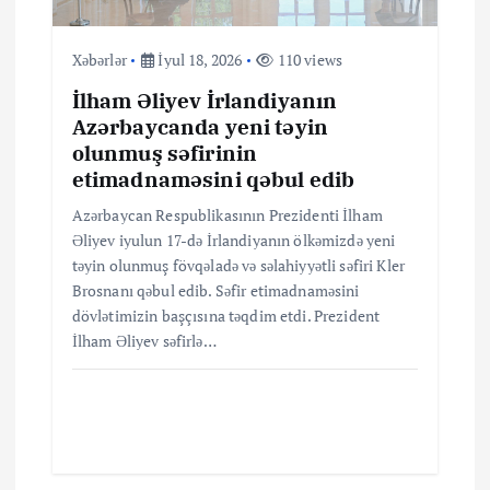
s
i
Xəbərlər
İyul 18, 2026
110 views
y
İlham Əliyev İrlandiyanın
Azərbaycanda yeni təyin
a
olunmuş səfirinin
etimadnaməsini qəbul edib
s
Azərbaycan Respublikasının Prezidenti İlham
Əliyev iyulun 17-də İrlandiyanın ölkəmizdə yeni
ı
təyin olunmuş fövqəladə və səlahiyyətli səfiri Kler
Brosnanı qəbul edib. Səfir etimadnaməsini
dövlətimizin başçısına təqdim etdi. Prezident
İlham Əliyev səfirlə…