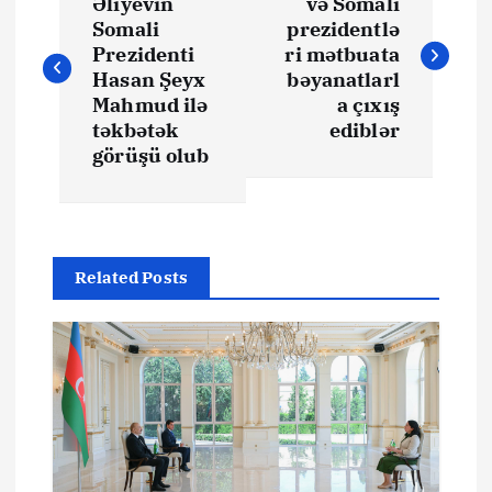
a
Əliyevin
və Somali
Somali
prezidentlə
z
Prezidenti
ri mətbuata
Hasan Şeyx
bəyanatlarl
ı
Mahmud ilə
a çıxış
təkbətək
ediblər
görüşü olub
n
a
v
Related Posts
i
q
a