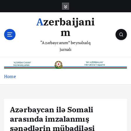
S
k
i
Azerbaijani
p
m
t
o
“Azərbaycanım” beynəlxalq
c
jurnalı
o
n
t
e
Home
n
t
Azərbaycan ilə Somali
arasında imzalanmış
sənədlərin mübadiləsi