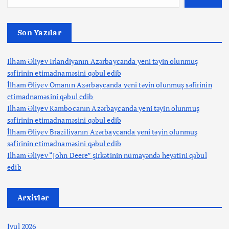
Son Yazılar
İlham Əliyev İrlandiyanın Azərbaycanda yeni təyin olunmuş
səfirinin etimadnaməsini qəbul edib
İlham Əliyev Omanın Azərbaycanda yeni təyin olunmuş səfirinin
etimadnaməsini qəbul edib
İlham Əliyev Kambocanın Azərbaycanda yeni təyin olunmuş
səfirinin etimadnaməsini qəbul edib
İlham Əliyev Braziliyanın Azərbaycanda yeni təyin olunmuş
səfirinin etimadnaməsini qəbul edib
İlham Əliyev “John Deere” şirkətinin nümayəndə heyətini qəbul
edib
Arxivlər
İyul 2026