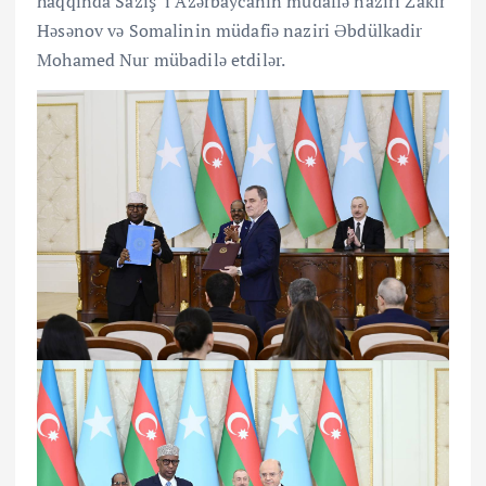
haqqında Saziş”i Azərbaycanın müdafiə naziri Zakir
Həsənov və Somalinin müdafiə naziri Əbdülkadir
Mohamed Nur mübadilə etdilər.