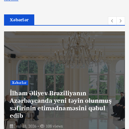
Xəbərlər
Xəbərlər
İlham Əliyev Braziliyanın
Azərbaycanda yeni təyin olunmuş
səfirinin etimadnaməsini qəbul
edib
İyul 18, 2026
108 views