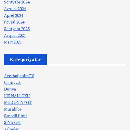
Sentyabr 2024
Avqust 2024
Aprel 2024
Fevral 2024
Sentyabr 2023
Avqust 2021
Mart 2021
Kateqoriyalar
AzerbaijanimTV
Cəmiyyət
Dünya
JURNALI OXU
MƏDƏNİYYƏT
Müsahibə
Sənədli filmi
SİYASƏT
Xəbərlər