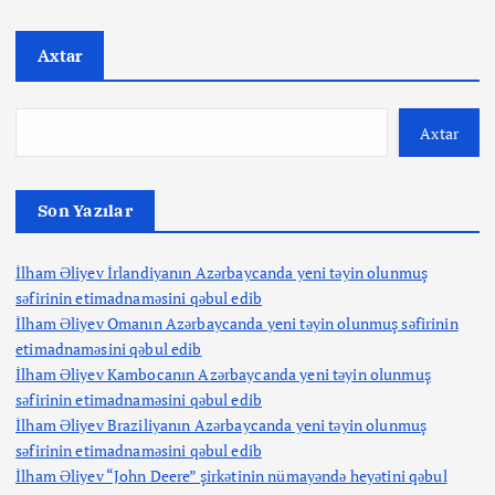
Axtar
Axtar
Son Yazılar
İlham Əliyev İrlandiyanın Azərbaycanda yeni təyin olunmuş
səfirinin etimadnaməsini qəbul edib
İlham Əliyev Omanın Azərbaycanda yeni təyin olunmuş səfirinin
etimadnaməsini qəbul edib
İlham Əliyev Kambocanın Azərbaycanda yeni təyin olunmuş
səfirinin etimadnaməsini qəbul edib
İlham Əliyev Braziliyanın Azərbaycanda yeni təyin olunmuş
səfirinin etimadnaməsini qəbul edib
İlham Əliyev “John Deere” şirkətinin nümayəndə heyətini qəbul