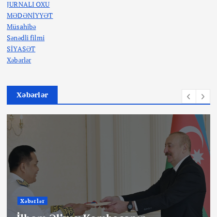
JURNALI OXU
MƏDƏNİYYƏT
Müsahibə
Sənədli filmi
SİYASƏT
Xəbərlər
Xəbərlər
Xəbərlər