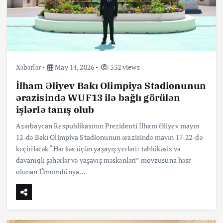
Xəbərlər
May 14, 2026
332 views
İlham Əliyev Bakı Olimpiya Stadionunun
ərazisində WUF13 ilə bağlı görülən
işlərlə tanış olub
Azərbaycan Respublikasının Prezidenti İlham Əliyev mayın
12-də Bakı Olimpiya Stadionunun ərazisində mayın 17-22-də
keçiriləcək “Hər kəs üçün yaşayış yerləri: təhlükəsiz və
dayanıqlı şəhərlər və yaşayış məskənləri” mövzusuna həsr
olunan Ümumdünya…