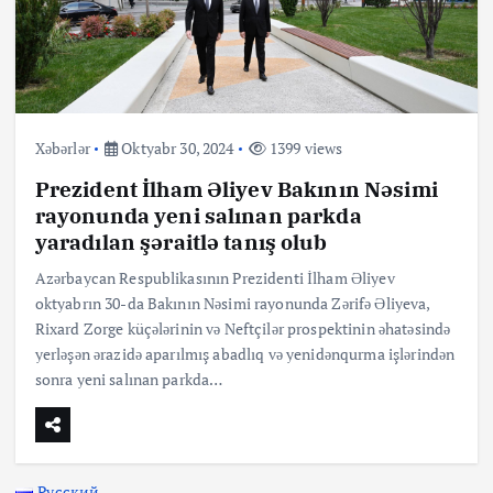
Xəbərlər
Oktyabr 30, 2024
1399 views
Prezident İlham Əliyev Bakının Nəsimi
rayonunda yeni salınan parkda
yaradılan şəraitlə tanış olub
Azərbaycan Respublikasının Prezidenti İlham Əliyev
oktyabrın 30-da Bakının Nəsimi rayonunda Zərifə Əliyeva,
Rixard Zorge küçələrinin və Neftçilər prospektinin əhatəsində
yerləşən ərazidə aparılmış abadlıq və yenidənqurma işlərindən
sonra yeni salınan parkda…
Русский