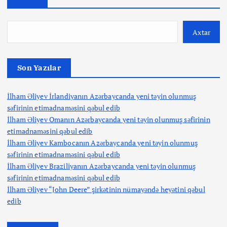
Axtar
Son Yazılar
İlham Əliyev İrlandiyanın Azərbaycanda yeni təyin olunmuş
səfirinin etimadnaməsini qəbul edib
İlham Əliyev Omanın Azərbaycanda yeni təyin olunmuş səfirinin
etimadnaməsini qəbul edib
İlham Əliyev Kambocanın Azərbaycanda yeni təyin olunmuş
səfirinin etimadnaməsini qəbul edib
İlham Əliyev Braziliyanın Azərbaycanda yeni təyin olunmuş
səfirinin etimadnaməsini qəbul edib
İlham Əliyev “John Deere” şirkətinin nümayəndə heyətini qəbul
edib