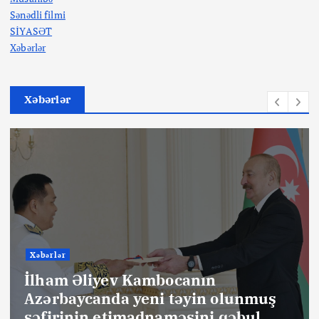
Sənədli filmi
SİYASƏT
Xəbərlər
Xəbərlər
Xəbərlər
İlham Əliyev Kambocanın
Azərbaycanda yeni təyin olunmuş
səfirinin etimadnaməsini qəbul