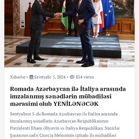
Xəbərlər
Sentyabr 5, 2024
854 views
Romada Azərbaycan ilə İtaliya arasında
imzalanmış sənədlərin mübadiləsi
mərasimi olub YENİLƏNƏCƏK
Sentyabrın 5-də Romada Azərbaycan ilə İtaliya arasında
imzalanmış sənədlərin Azərbaycan Respublikasının
Prezidenti İlham Əliyevin və İtaliya Respublikası Nazirlər
Şurasının sədri Ciorcia Meloninin iştirakı ilə mübadiləsi