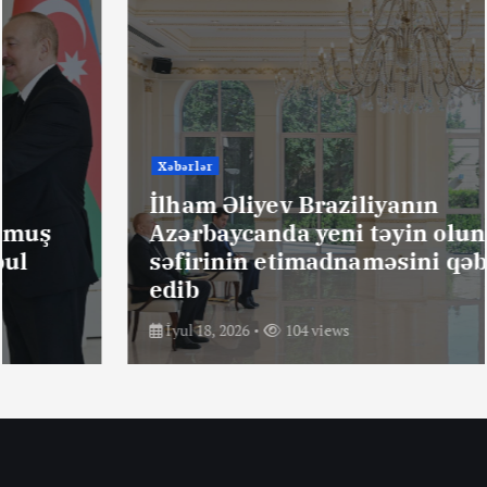
Xəbərlər
İlham Əliyev Braziliyanın
Azərbaycanda yeni təyin olunmuş
səfirinin etimadnaməsini qəbul
edib
İyul 18, 2026
104 views