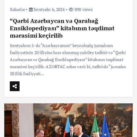
Xəbərlər
Sentyabr 6, 2024
898 views
“Qərbi Azərbaycan və Qarabağ
Ensiklopediyası” kitabının təqdimat
mərasimi keçirilib
Sentyabrın 5-də “Azərbaycanım” beynəlxalq jurnalının
fəaliyyətinin 20 illiyinə həsr olunmuş yubiley tədbiri və “Qərbi
Azərbaycan və Qarabağ Ensiklopediyası” kitabının təqdimat
mərasimi keçirilib. AZƏRTAC xəbər verir ki, tədbirdə “jurnalın
20 illik fəaliyyəti…