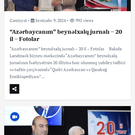
Cəmiyyət
Sentyabr 9, 2024
992 views
“Azərbaycanım” beynəlxalq jurnalı – 20
il – Fotolar
“Azərbaycanım” beynəlxalq jurnalı – 20 il – Fotolar Bakıda
Landmark biznes-mərkəzində “Azərbaycanım” beynəlxalq
jurnalının fəaliyyətinin 20 illiyinə həsr olunmuş yubiley tədbiri
və tədbir çərçivəsində “Qərbi Azərbaycan və Qarabağ
Ensiklopediyası”…