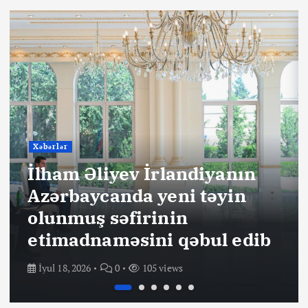
Xəbərlər
İlham Əliyev İrlandiyanın
Azərbaycanda yeni təyin
olunmuş səfirinin
etimadnaməsini qəbul edib
İyul 18, 2026
0
105 views