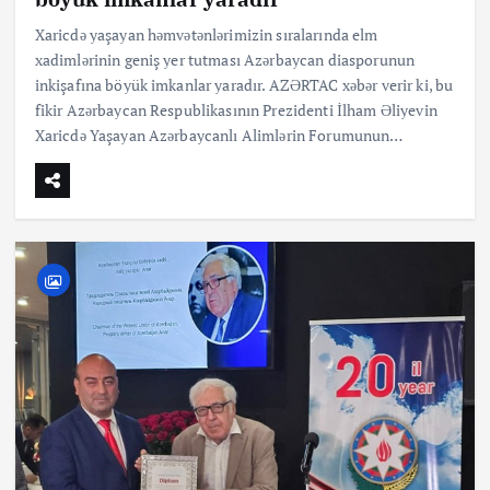
Xaricdə yaşayan həmvətənlərimizin sıralarında elm
xadimlərinin geniş yer tutması Azərbaycan diasporunun
inkişafına böyük imkanlar yaradır. AZƏRTAC xəbər verir ki, bu
fikir Azərbaycan Respublikasının Prezidenti İlham Əliyevin
Xaricdə Yaşayan Azərbaycanlı Alimlərin Forumunun…