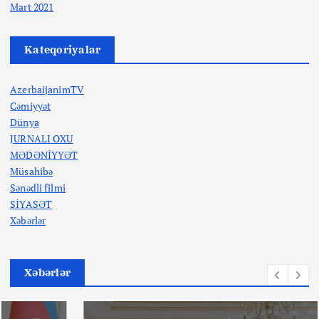
Mart 2021
Kateqoriyalar
AzerbaijanimTV
Cəmiyyət
Dünya
JURNALI OXU
MƏDƏNİYYƏT
Müsahibə
Sənədli filmi
SİYASƏT
Xəbərlər
Xəbərlər