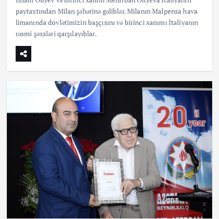
paytaxtından Milan şəhərinə gəliblər. Milanın Malpensa hava
limanında dövlətimizin başçısını və birinci xanımı İtaliyanın
rəsmi şəxsləri qarşılayıblar.