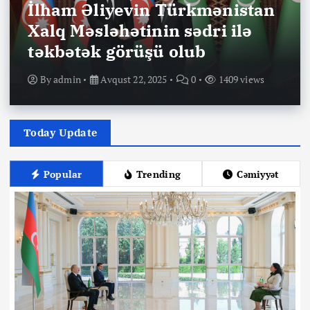
İlham Əliyevin Türkmənistan
Xalq Məsləhətinin sədri ilə
təkbətək görüşü olub
By
admin
Avqust 22, 2025
0
1409 views
Today Update
Popular
Trending
Cəmiyyət