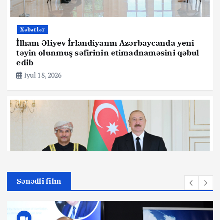
Xəbərlər
İlham Əliyev İrlandiyanın Azərbaycanda yeni
təyin olunmuş səfirinin etimadnaməsini qəbul
edib
İyul 18, 2026
Sənədli film
MƏDƏNİYYƏT