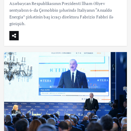
Azərbaycan Respublikasının Prezidenti İlham Əliyev
sentyabrın 6-da Çernobbio şəhərində İtaliyanın “Ansaldo
Energia” şirkətinin baş icraçı direktoru Fabrizio Fabbri ilə
görüşüb.