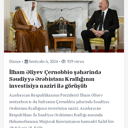
Dünya
Sentyabr 6, 2024
929 views
İlham Əliyev Çernobbio şəhərində
Səudiyyə Ərəbistanı Krallığının
investisiya naziri ilə görüşüb
Azərbaycan Respublikasının Prezidenti İlham Əliyev
sentyabrın 6-da İtaliyanın Çernobbio şəhərində Səudiyyə
Ərəbistanı Krallığının investisiya naziri, Azərbaycan
Respublikası ilə Səudiyyə Ərəbistanı Krallığı arasında
Hökumətlərarası Müştərək Komissiyanın həmsədri Xalid bin
Əbdüləziz Əl-Falih…