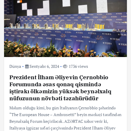
Dünya
Sentyabr 6, 2024
1736 views
Prezident İlham Əliyevin Çernobbio
Forumunda əsas qonaq qismində
iştirakı ölkəmizin yüksək beynəlxalq
nüfuzunun növbəti təzahürüdür
Məlum olduğu kimi, bu gün İtaliyanın Çernobbio şəhərində
“The European House – Ambrosetti” beyin mərkəzi tərəfindən
Beynəlxalq Forum keçiriləcək. AZƏRTAC xəbər verir ki,
İtaliyaya işgüzar səfəri çərçivəsində Prezident İlham Əliyev