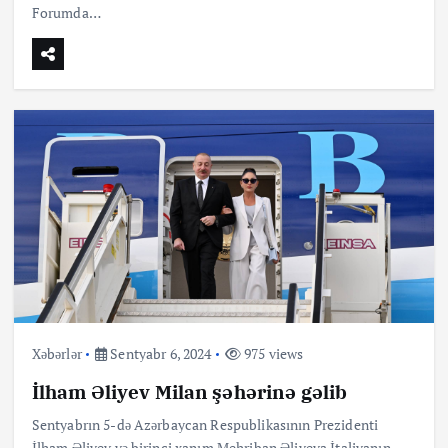
Forumda…
Xəbərlər
Sentyabr 6, 2024
975 views
İlham Əliyev Milan şəhərinə gəlib
Sentyabrın 5-də Azərbaycan Respublikasının Prezidenti
İlham Əliyev və birinci xanım Mehriban Əliyeva İtaliyanın