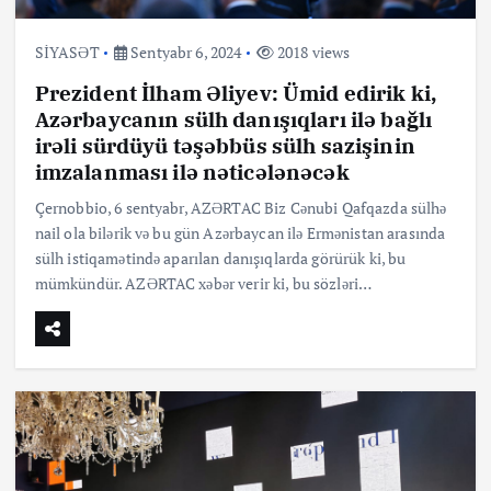
SİYASƏT
Sentyabr 6, 2024
2018 views
Prezident İlham Əliyev: Ümid edirik ki,
Azərbaycanın sülh danışıqları ilə bağlı
irəli sürdüyü təşəbbüs sülh sazişinin
imzalanması ilə nəticələnəcək
Çernobbio, 6 sentyabr, AZƏRTAC Biz Cənubi Qafqazda sülhə
nail ola bilərik və bu gün Azərbaycan ilə Ermənistan arasında
sülh istiqamətində aparılan danışıqlarda görürük ki, bu
mümkündür. AZƏRTAC xəbər verir ki, bu sözləri…