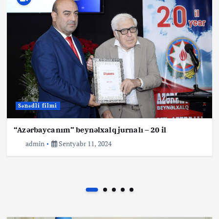
İlham Əliyev Omanın Azərbaycanda yeni təyin
olunmuş səfirinin etimadnaməsini qəbul edib
İyul 18, 2026
Sənədli filmi
“Azərbaycanım” beynəlxalq jurnalı – 20 il
admin
Sentyabr 11, 2024
Xəbərlər
İlham Əliyev Kambocanın Azərbaycanda yeni
təyin olunmuş səfirinin etimadnaməsini qəbul
edib
İyul 18, 2026