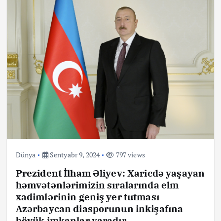
Dünya
Sentyabr 9, 2024
797 views
Prezident İlham Əliyev: Xaricdə yaşayan
həmvətənlərimizin sıralarında elm
xadimlərinin geniş yer tutması
Azərbaycan diasporunun inkişafına
böyük imkanlar yaradır