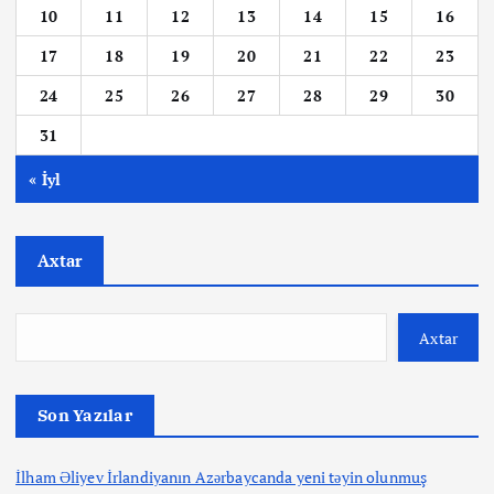
a
10
11
12
13
14
15
16
17
18
19
20
21
22
23
g
24
25
26
27
28
29
30
i
31
n
« İyl
a
Axtar
t
i
Axtar
o
Son Yazılar
n
İlham Əliyev İrlandiyanın Azərbaycanda yeni təyin olunmuş