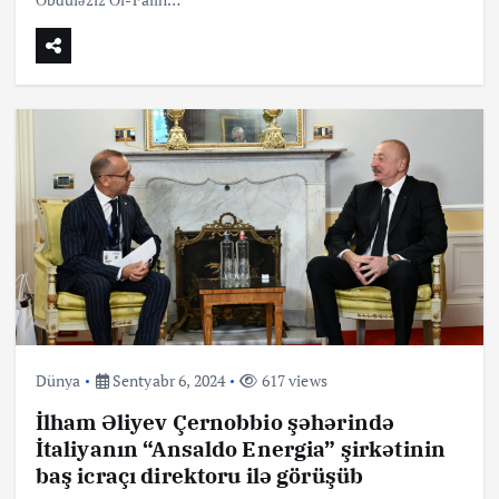
Dünya
Sentyabr 6, 2024
617 views
İlham Əliyev Çernobbio şəhərində
İtaliyanın “Ansaldo Energia” şirkətinin
baş icraçı direktoru ilə görüşüb