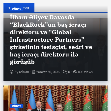
Today Post
Dünya
İlham Əliyev Davosda
“BlackRock”un baş icraçı
direktoru və “Global
Infrastructure Partners”
şirkətinin təsisçisi, sədri və
baş icraçı direktoru ilə
görüşüb
By
admin
Yanvar 20, 2026
0
805 views
Dünya