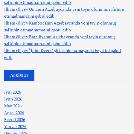
səfirinin etimadnaməsini qəbul edib
İlham Əliyev Omanın Azərbaycanda yeni təyin olunmuş səfirinin
etimadnaməsini qəbul edib
İlham Əliyev Kambocanın Azərbaycanda yeni təyin olunmuş
səfirinin etimadnaməsini qəbul edib
İlham Əliyev Braziliyanın Azərbaycanda yeni təyin olunmuş
səfirinin etimadnaməsini qəbul edib
İlham Əliyev “John Deere” şirkətinin nümayəndə heyətini qəbul
edib
Arxivlər
İyul 2026
İyun 2026
May 2026
Aprel 2026
Fevral 2026
Yanvar 2026
Dekabr 2025