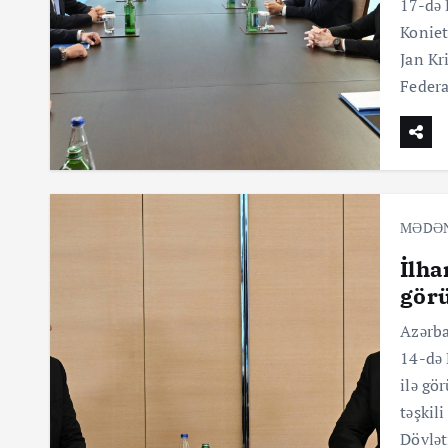
17-də 
Koniet
Jan Kr
Federa
MƏDƏ
İlha
gör
Azərba
14-də
ilə g
təşkil
Dövlət