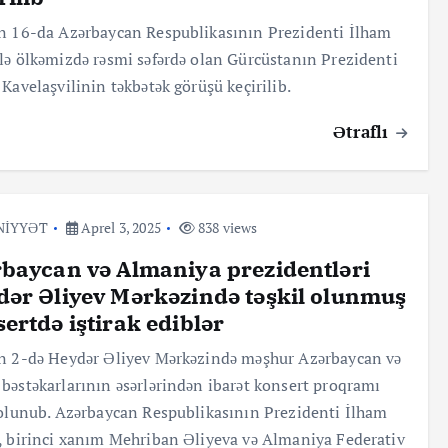
n 16-da Azərbaycan Respublikasının Prezidenti İlham
lə ölkəmizdə rəsmi səfərdə olan Gürcüstanın Prezidenti
 Kavelaşvilinin təkbətək görüşü keçirilib.
Ətraflı
NİYYƏT
Aprel 3, 2025
838 views
baycan və Almaniya prezidentləri
ər Əliyev Mərkəzində təşkil olunmuş
ertdə iştirak ediblər
n 2-də Heydər Əliyev Mərkəzində məşhur Azərbaycan və
bəstəkarlarının əsərlərindən ibarət konsert proqramı
 olunub. Azərbaycan Respublikasının Prezidenti İlham
, birinci xanım Mehriban Əliyeva və Almaniya Federativ