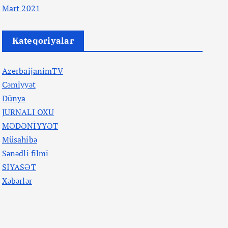
Mart 2021
Kateqoriyalar
AzerbaijanimTV
Cəmiyyət
Dünya
JURNALI OXU
MƏDƏNİYYƏT
Müsahibə
Sənədli filmi
SİYASƏT
Xəbərlər