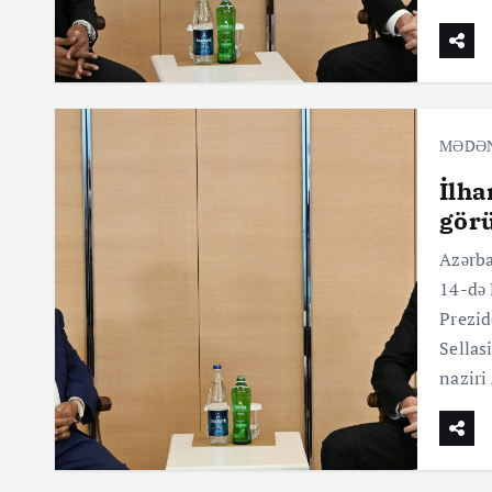
MƏDƏ
İlha
gör
Azərba
14-də 
Prezid
Sellas
naziri