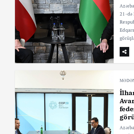
Azərba
21-də 
Respub
Edqars
görüşl
MƏDƏ
İlha
Ava
fede
gör
Azərba