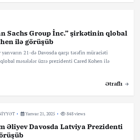
 Sachs Group İnc.” şirkətinin qlobal
ohen ilə görüşüb
 yanvarın 21-də Davosda qarşı tərəfin müraciəti
qlobal məsələlər üzrə prezidenti Cared Kohen ilə
Ətraflı
NİYYƏT
Yanvar 21, 2025
848 views
m Əliyev Davosda Latviya Prezidenti
görüşüb