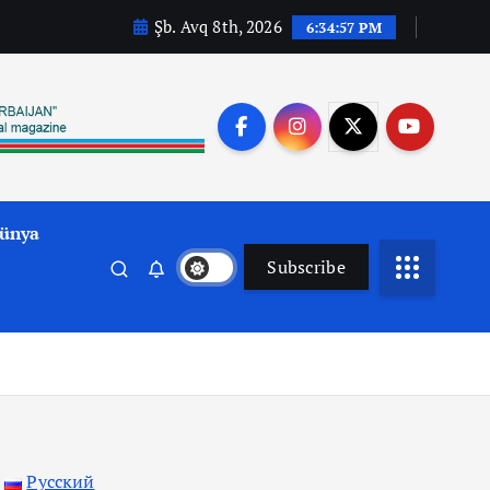
Şb. Avq 8th, 2026
6:34:59 PM
ünya
Subscribe
Русский