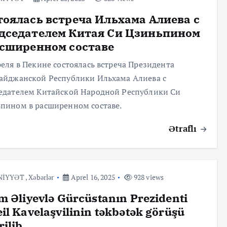
тоялась встреча Ильхама Алиева с
дседателем Китая Си Цзиньпином
асширенном составе
реля в Пекине состоялась встреча Президента
айджанской Республики Ильхама Алиева с
едателем Китайской Народной Республики Си
пином в расширенном составе.
Ətraflı
NİYYƏT
,
Xəbərlər
Aprel 16, 2025
928 views
m Əliyevlə Gürcüstanın Prezidenti
il Kavelaşvilinin təkbətək görüşü
rilib