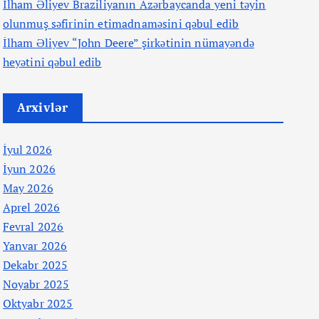
İlham Əliyev Braziliyanın Azərbaycanda yeni təyin
olunmuş səfirinin etimadnaməsini qəbul edib
İlham Əliyev “John Deere” şirkətinin nümayəndə
heyətini qəbul edib
Arxivlər
İyul 2026
İyun 2026
May 2026
Aprel 2026
Fevral 2026
Yanvar 2026
Dekabr 2025
Noyabr 2025
Oktyabr 2025