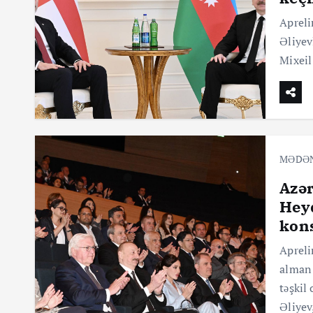
Apreli
Əliyev
Mixeil
MƏDƏ
Azər
Heyd
kons
Apreli
alman 
təşkil
Əliyev