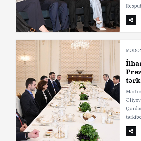
Respub
MƏDƏ
İlha
Prez
tərk
Martın
Əliyev
Qordan
tərkib