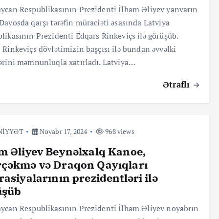
ycan Respublikasının Prezidenti İlham Əliyev yanvarın
Davosda qarşı tərəfin müraciəti əsasında Latviya
likasının Prezidenti Edqars Rinkeviçs ilə görüşüb.
 Rinkeviçs dövlətimizin başçısı ilə bundan əvvəlki
ərini məmnunluqla xatırladı. Latviya…
Ətraflı
NİYYƏT
Noyabr 17, 2024
968 views
m Əliyev Beynəlxalq Kanoe,
rçəkmə və Draqon Qayıqları
rasiyalarının prezidentləri ilə
üşüb
ycan Respublikasının Prezidenti İlham Əliyev noyabrın