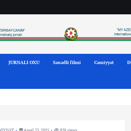
JURNALI OXU
Sənədli filmi
Cəmiyyət
D
NİYYƏT
Aprel 23, 2025
828 views