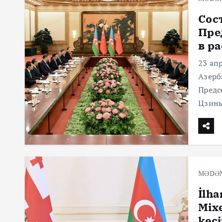
Сос
Пре
в р
23 ап
Азерб
Предс
Цзинь
MƏDƏ
İlha
Mixe
keçi