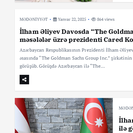
MƏDƏNİYYƏT
Yanvar 22, 2025
864 views
İlham Əliyev Davosda “The Goldman
məsələlər üzrə prezidenti Cared K
Azərbaycan Respublikasının Prezidenti İlham Əliyev
əsasında “The Goldman Sachs Group Inc.” şirkətinin 
görüşüb. Görüşdə Azərbaycan ilə “The…
MƏDƏ
İlha
ilə 