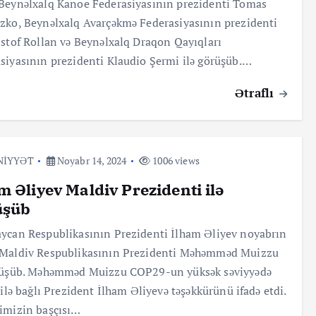
Beynəlxalq Kanoe Federasiyasının prezidenti Tomas
zko, Beynəlxalq Avarçəkmə Federasiyasının prezidenti
istof Rollan və Beynəlxalq Draqon Qayıqları
siyasının prezidenti Klaudio Şermi ilə görüşüb.…
Ətraflı
NİYYƏT
Noyabr 14, 2024
1006 views
m Əliyev Maldiv Prezidenti ilə
üşüb
ycan Respublikasının Prezidenti İlham Əliyev noyabrın
 Maldiv Respublikasının Prezidenti Məhəmməd Muizzu
örüşüb. Məhəmməd Muizzu COP29-un yüksək səviyyədə
i ilə bağlı Prezident İlham Əliyevə təşəkkürünü ifadə etdi.
imizin başçısı…