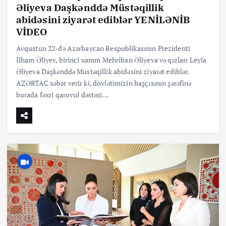
Əliyeva Daşkənddə Müstəqillik
abidəsini ziyarət ediblər YENİLƏNİB
VİDEO
Avqustun 22-də Azərbaycan Respublikasının Prezidenti
İlham Əliyev, birinci xanım Mehriban Əliyeva və qızları Leyla
Əliyeva Daşkənddə Müstəqillik abidəsini ziyarət ediblər.
AZƏRTAC xəbər verir ki, dövlətimizin başçısının şərəfinə
burada fəxri qarovul dəstəsi…