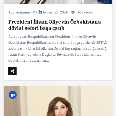
AzerbaijanimTV
Avqust 26, 2024
1436 views
Prezident İlham Əliyevin Özbəkistana
dövlət səfəri başa çatıb
Azərbaycan Respublikasının Prezidenti İlham Əliyevin
Özbəkistan Respublikasına dövlət səfəri başa çatıb. AZƏRTAC
xəbər verir ki, hər iki ölkənin Dövlət bayraqlarının dalğalandığı
İslam Kərimov adına Daşkənd Beynəlxalq Hava Limanında
dövlətimizin başçısının…