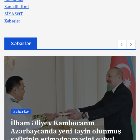
Sənədli filmi
SİYASƏT
Xəbərlər
Xəbərlər
Xəbərlər
İlham Əliyev Braziliyanın
Azərbaycanda yeni təyin olunmuş
səfirinin etimadnaməsini qəbul