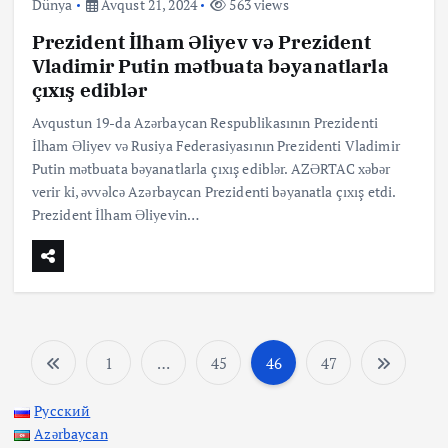
Dünya
Avqust 21, 2024
563 views
Prezident İlham Əliyev və Prezident
Vladimir Putin mətbuata bəyanatlarla
çıxış ediblər
Avqustun 19-da Azərbaycan Respublikasının Prezidenti
İlham Əliyev və Rusiya Federasiyasının Prezidenti Vladimir
Putin mətbuata bəyanatlarla çıxış ediblər. AZƏRTAC xəbər
verir ki, əvvəlcə Azərbaycan Prezidenti bəyanatla çıxış etdi.
Prezident İlham Əliyevin…
1
…
45
46
47
P
Русский
o
Azərbaycan