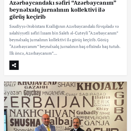
Azərbaycandakı səfiri “Azərbaycanım”
beynəlxalq jurnalının kollektivi ilə
görüş keçirib
Səudiyyə Ərəbistanı Krallığının Azərbaycandakı fövqəladə və
səlahiyyətli səfiri İssam bin Saleh əl-Cuteyli “Azərbaycanım”
beynəlxalq jurnalının kollektivi ilə görüş keçirib. Görüş
“Azərbaycanım” beynəlxalq jurnalının baş ofisində baş tutub.
İlk öncə, Azərbaycanım”…