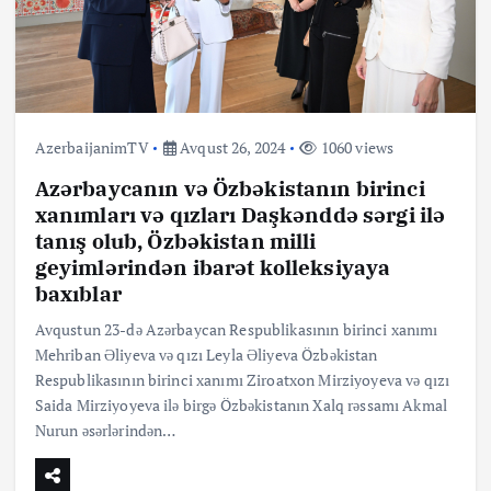
AzerbaijanimTV
Avqust 26, 2024
1060 views
Azərbaycanın və Özbəkistanın birinci
xanımları və qızları Daşkənddə sərgi ilə
tanış olub, Özbəkistan milli
geyimlərindən ibarət kolleksiyaya
baxıblar
Avqustun 23-də Azərbaycan Respublikasının birinci xanımı
Mehriban Əliyeva və qızı Leyla Əliyeva Özbəkistan
Respublikasının birinci xanımı Ziroatxon Mirziyoyeva və qızı
Saida Mirziyoyeva ilə birgə Özbəkistanın Xalq rəssamı Akmal
Nurun əsərlərindən…