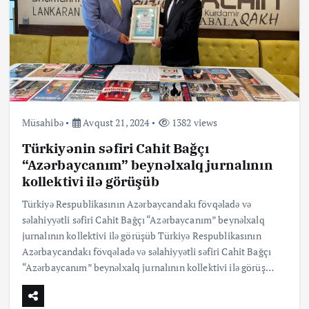
Müsahibə
Avqust 21, 2024
1382 views
Türkiyənin səfiri Cahit Bağçı
“Azərbaycanım” beynəlxalq jurnalının
kollektivi ilə görüşüb
Türkiyə Respublikasının Azərbaycandakı fövqəladə və
səlahiyyətli səfiri Cahit Bağçı “Azərbaycanım” beynəlxalq
jurnalının kollektivi ilə görüşüb Türkiyə Respublikasının
Azərbaycandakı fövqəladə və səlahiyyətli səfiri Cahit Bağçı
“Azərbaycanım” beynəlxalq jurnalının kollektivi ilə görüş…