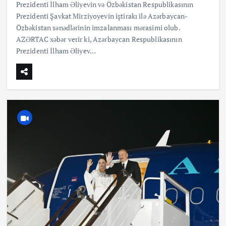
Prezidenti İlham Əliyevin və Özbəkistan Respublikasının
Prezidenti Şavkat Mirziyoyevin iştirakı ilə Azərbaycan-
Özbəkistan sənədlərinin imzalanması mərasimi olub.
AZƏRTAC xəbər verir ki, Azərbaycan Respublikasının
Prezidenti İlham Əliyev…