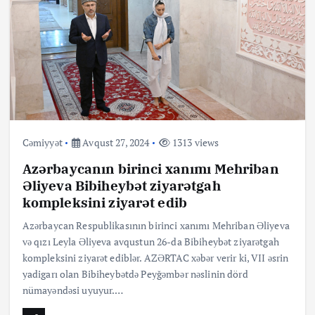
Cəmiyyət
Avqust 27, 2024
1313 views
Azərbaycanın birinci xanımı Mehriban
Əliyeva Bibiheybət ziyarətgah
kompleksini ziyarət edib
Azərbaycan Respublikasının birinci xanımı Mehriban Əliyeva
və qızı Leyla Əliyeva avqustun 26-da Bibiheybət ziyarətgah
kompleksini ziyarət ediblər. AZƏRTAC xəbər verir ki, VII əsrin
yadigarı olan Bibiheybətdə Peyğəmbər nəslinin dörd
nümayəndəsi uyuyur.…