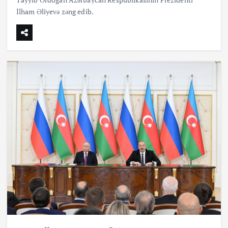
İlham Əliyevə zəng edib.