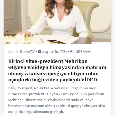
AzerbaijanimTV
Avqust 26, 2024
1035 views
Birinci vitse-prezident Mehriban
Əliyeva valideyn himayəsindən məhrum
olmuş və xüsusi qayğıya ehtiyacı olan
uşaqlarla bağlı video paylaşıb VİDEO
Bakı, 26 avqust, AZƏRTAC Azərbaycan Respublikasının
Birinci vitse-prezidenti, Heydər Əliyev Fondunun prezidenti
Mehriban Əliyeva sosial şəbəkə hesablarında valideyn
himayəsindən məhrum olmuş və xüsusi qayğıya ehtiyacı olan
uşaqlarla birgə videosunu paylaşıb.