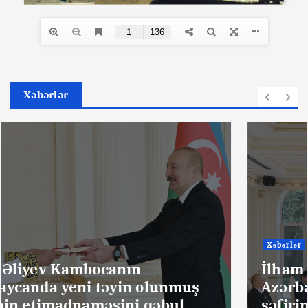
Xəbərlər
Xəbərlər
İlham Əliyev Braziliyanın
Azərbaycanda yeni təyin olunmuş
səfirinin etimadnaməsini qəbul